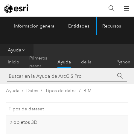
Información general
Entidades
Recursos
ArcGIS Pro
Menu
Ayuda
Referencia
Primeros
Inicio
Ayuda
de la
Python
pasos
herramienta
Ayuda
Datos
Tipos de datos
BIM
Tipos de dataset
objetos 3D