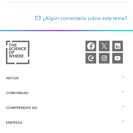
¿Algún comentario sobre este tema?
ARCGIS
COMUNIDAD
Descripción general de ArcGIS
COMPRENDER SIG
Comunidad de Esri
Representación cartográfica
EMPRESA
¿Qué son los SIG?
Blog de ArcGIS
ArcGIS Pro