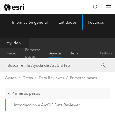
Información general
Entidades
Recursos
ArcGIS Pro
Menu
Ayuda
Referencia
Primeros
Inicio
Ayuda
de la
Python
pasos
herramienta
Ayuda
Datos
Data Reviewer
Primeros pasos
Primeros pasos
Introducción a ArcGIS Data Reviewer