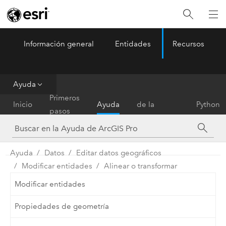
Información general
Entidades
Recursos
ArcGIS Pro
Menu
Ayuda
Referencia
Primeros
Inicio
Ayuda
de la
Python
pasos
herramienta
Ayuda
Datos
Editar datos geográficos
Modificar entidades
Alinear o transformar
Modificar entidades
Propiedades de geometría