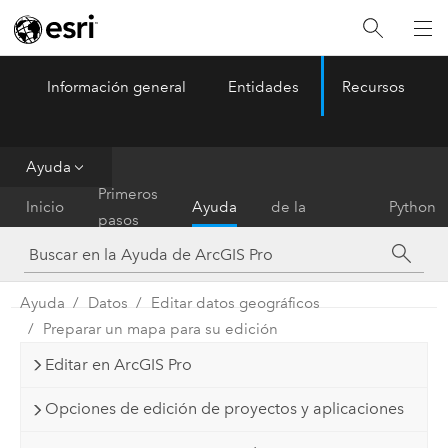
Información general
Entidades
Recursos
ArcGIS Pro
Menu
Ayuda
Referencia
Primeros
Inicio
Ayuda
de la
Python
pasos
herramienta
Ayuda
Datos
Editar datos geográficos
Preparar un mapa para su edición
Editar en ArcGIS Pro
Opciones de edición de proyectos y aplicaciones