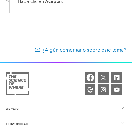
Haga clic en
Aceptar
.
¿Algún comentario sobre este tema?
ARCGIS
COMUNIDAD
Descripción general de ArcGIS