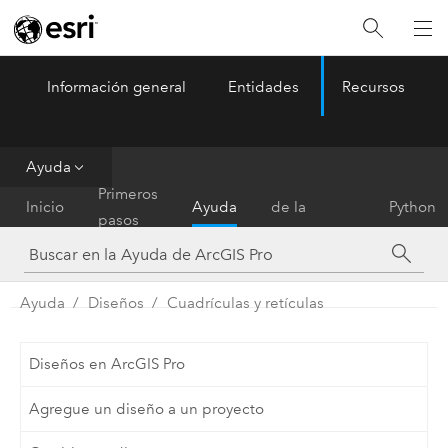
Información general
Entidades
Recursos
ArcGIS Pro
Menu
Ayuda
Referencia
Primeros
Inicio
Ayuda
de la
Python
pasos
herramienta
Ayuda
Diseños
Cuadrículas y retículas
Diseños en ArcGIS Pro
Agregue un diseño a un proyecto