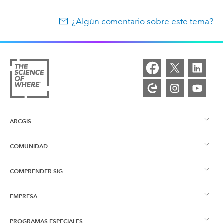
¿Algún comentario sobre este tema?
ARCGIS
COMUNIDAD
Descripción general de ArcGIS
COMPRENDER SIG
Comunidad de Esri
Representación cartográfica
EMPRESA
¿Qué son los SIG?
Blog de ArcGIS
ArcGIS Pro
PROGRAMAS ESPECIALES
Acerca de Esri