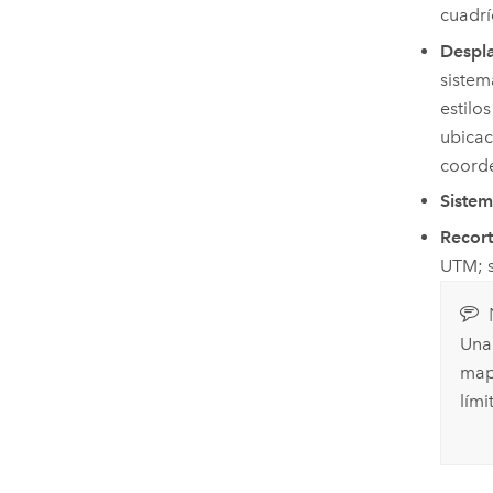
cuadrí
Despl
sistem
estilo
ubicac
coord
Siste
Recort
UTM; s
Una
map
lím