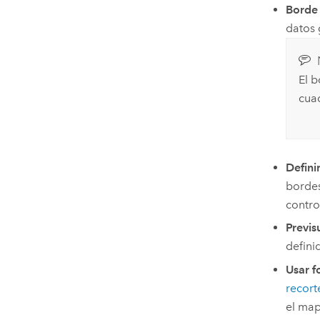
Borde 
datos 
El b
cuad
Defini
bordes
contro
Previs
defini
Usar 
recor
el map