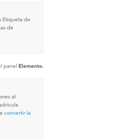
 Etiqueta de
mas de
l panel
Elemento
.
ones al
adrícula
re
convertir la