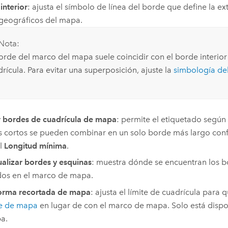
interior
: ajusta el símbolo de línea del borde que define la ex
geográficos del mapa.
Nota:
orde del marco del mapa suele coincidir con el borde interior
rícula. Para evitar una superposición, ajuste la
simbología de
r bordes de cuadrícula de mapa
: permite el etiquetado según
 cortos se pueden combinar en un solo borde más largo conf
l
Longitud mínima
.
ualizar bordes y esquinas
: muestra dónde se encuentran los b
dos en el marco de mapa.
forma recortada de mapa
: ajusta el límite de cuadrícula para 
te de mapa
en lugar de con el marco de mapa. Solo está dispon
a.