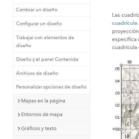
Recursos Naturales
Cambiar un diseño
Tecnología para desarrolladores
Las cuadríc
Crear aplicaciones de
cuadrícula
Configurar un diseño
representación cartográfica y
Todos los sectores
proyección 
análisis espacial
Trabajar con elementos de
específica
diseño
cuadrícula
Todos los productos
Diseño y el panel Contenido
Archivos de diseño
Personalizar opciones de diseño
Mapas en la página
Entornos de mapa
Gráficos y texto