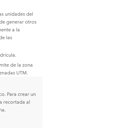
as unidades del
ede generar otros
mente a la
de las
drícula.
ímite de la zona
rdenadas UTM.
o. Para crear un
a recortada al
na.