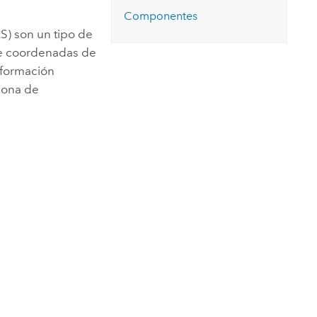
Explorar el curso
structuras
Explorar ArcGIS Pro
Componentes
Leer la historia
S) son un tipo de
de coordenadas de
nformación
zona de