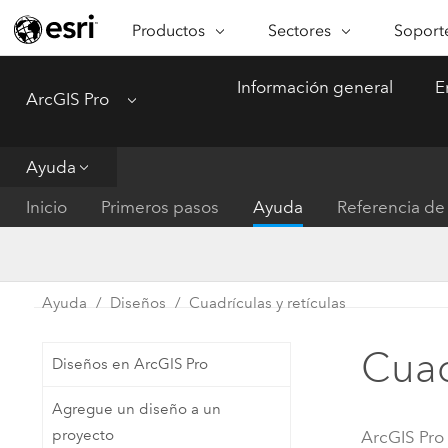
Productos
Sectores
Soporte
ARCGIS
SECTORES
SOPORTE
CA
Información general
E
ArcGIS Pro
Menu
Descripción general de ArcGIS
Arquitectura, ingeniería y
Servici
Re
Plataforma geoespacial de Esri
construcción
Ve
Soporte
para empresas
es
Ayuda
Empresa
Formac
ArcGIS Online
An
Inicio
Primeros pasos
Ayuda
Referencia de 
Conservación
Plataforma completa de
Pr
representación cartográfica de
an
Educación
SaaS
Ad
Servicios públicos de ener
Ayuda
Diseños
Cuadrículas y retículas
ArcGIS Pro
In
Gestión de instalaciones
El software SIG líder del mundo
es
Cua
Diseños en ArcGIS Pro
Salud y servicios humanos
ArcGIS Enterprise
Agregue un diseño a un
Sistema fundamental para SIG y
Gobierno nacional
proyecto
ArcGIS Pro
representación cartográfica