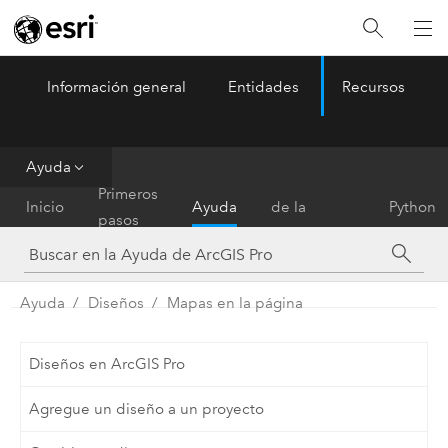
Información general
Entidades
Recursos
ArcGIS Pro
Menu
Ayuda
Referencia
Primeros
Inicio
Ayuda
de la
Python
pasos
herramienta
Ayuda
Diseños
Mapas en la página
Diseños en ArcGIS Pro
Agregue un diseño a un proyecto