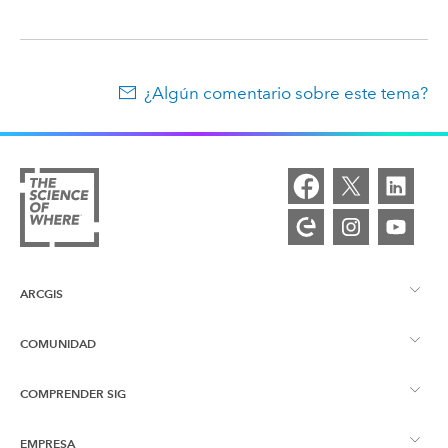
¿Algún comentario sobre este tema?
ARCGIS
COMUNIDAD
Descripción general de ArcGIS
COMPRENDER SIG
Comunidad de Esri
Representación cartográfica
EMPRESA
¿Qué son los SIG?