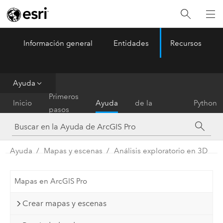
Información general
Entidades
Recursos
ArcGIS Pro
Menu
Ayuda
Referencia
Primeros
Inicio
Ayuda
de la
Python
pasos
herramienta
Ayuda
Mapas y escenas
Análisis exploratorio en 3D
Mapas en ArcGIS Pro
Crear mapas y escenas