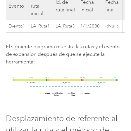
Id. de
Fecha
Fecha
Me
Evento
ruta
ruta final
inicial
final
Ini
inicial
Evento1
LA_Ruta1
LA_Ruta3
1/1/2000
<Null>
5
El siguiente diagrama muestra las rutas y el evento
de expansión después de que se ejecute la
herramienta:
Desplazamiento de referente al
utilizar la ruta y el método de