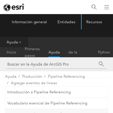
Información general
Entidades
Recursos
ArcGIS Pro
Menu
Ayuda
Referencia
Primeros
Inicio
Ayuda
de la
Python
pasos
herramienta
Ayuda
Producción
Pipeline Referencing
Agregar eventos de líneas
Introducción a Pipeline Referencing
Vocabulario esencial de Pipeline Referencing