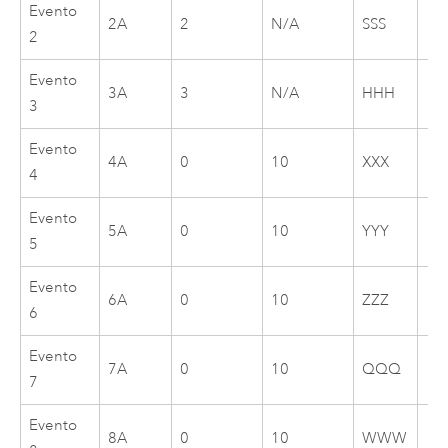
Evento
2A
2
N/A
SSS
1/
2
Evento
3A
3
N/A
HHH
1/
3
Evento
4A
0
10
XXX
1/
4
Evento
5A
0
10
YYY
1/
5
Evento
6A
0
10
ZZZ
1/
6
Evento
7A
0
10
QQQ
1/
7
Evento
8A
0
10
WWW
1/