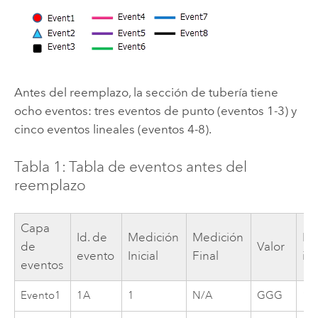
Antes del reemplazo, la sección de tubería tiene
ocho eventos: tres eventos de punto (eventos 1-3) y
cinco eventos lineales (eventos 4-8).
Tabla 1: Tabla de eventos antes del
reemplazo
Capa
Id. de
Medición
Medición
Fe
de
Valor
evento
Inicial
Final
ini
eventos
Evento1
1A
1
N/A
GGG
1/