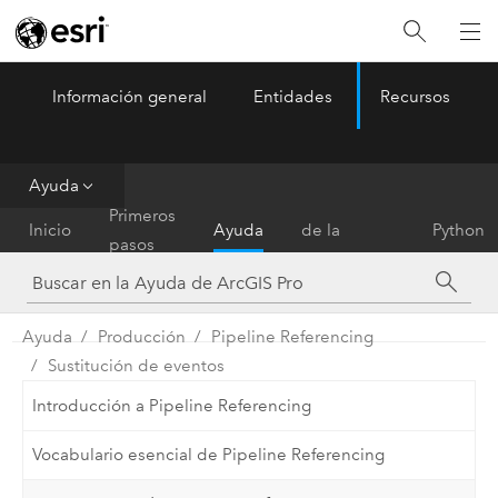
Información general
Entidades
Recursos
ArcGIS Pro
Menu
Ayuda
Referencia
Primeros
Inicio
Ayuda
de la
Python
pasos
herramienta
Ayuda
Producción
Pipeline Referencing
Sustitución de eventos
Introducción a Pipeline Referencing
Vocabulario esencial de Pipeline Referencing