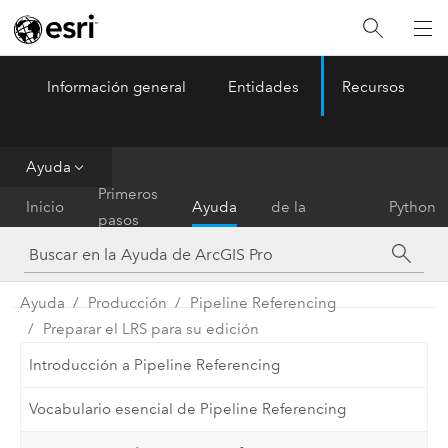
Información general
Entidades
Recursos
ArcGIS Pro
Menu
Ayuda
Referencia
Primeros
Inicio
Ayuda
de la
Python
pasos
herramienta
Ayuda
Producción
Pipeline Referencing
Preparar el LRS para su edición
Introducción a Pipeline Referencing
Vocabulario esencial de Pipeline Referencing