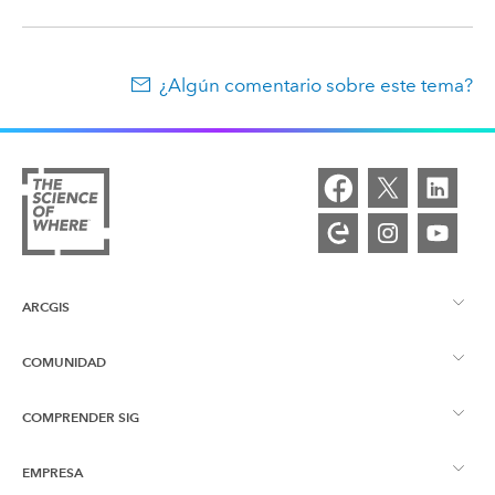
¿Algún comentario sobre este tema?
ARCGIS
COMUNIDAD
Descripción general de ArcGIS
COMPRENDER SIG
Comunidad de Esri
Representación cartográfica
EMPRESA
¿Qué son los SIG?
Blog de ArcGIS
ArcGIS Pro