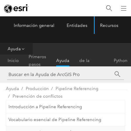
Información general
Entidades
Recursos
ArcGIS Pro
Menu
Ayuda
Referencia
Primeros
Inicio
Ayuda
de la
Python
pasos
herramienta
Ayuda
Producción
Pipeline Referencing
Prevención de conflictos
Introducción a Pipeline Referencing
Vocabulario esencial de Pipeline Referencing