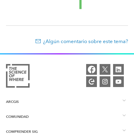
¿Algún comentario sobre este tema?
ARCGIS
COMUNIDAD
Descripción general de ArcGIS
COMPRENDER SIG
Comunidad de Esri