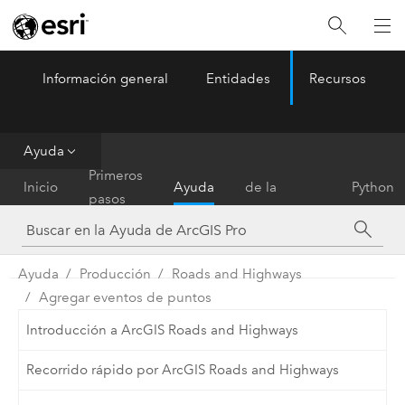
Información general
Entidades
Recursos
ArcGIS Pro
Menu
Ayuda
Referencia
Primeros
Inicio
Ayuda
de la
Python
pasos
herramienta
Ayuda
Producción
Roads and Highways
Agregar eventos de puntos
Introducción a ArcGIS Roads and Highways
Recorrido rápido por ArcGIS Roads and Highways