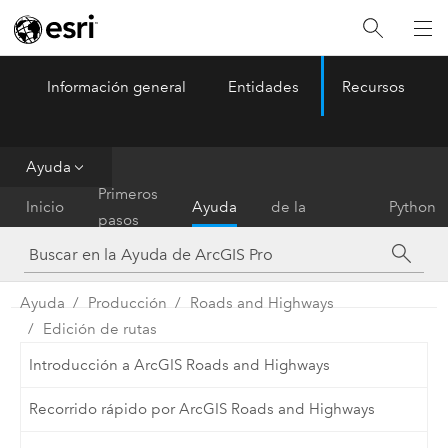
Información general
Entidades
Recursos
ArcGIS Pro
Menu
Ayuda
Referencia
Primeros
Inicio
Ayuda
de la
Python
pasos
herramienta
Ayuda
Producción
Roads and Highways
Edición de rutas
Introducción a ArcGIS Roads and Highways
Recorrido rápido por ArcGIS Roads and Highways