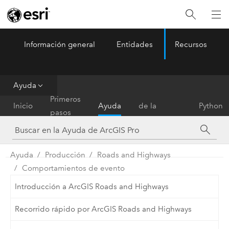
Información general
Entidades
Recursos
ArcGIS Pro
Menu
Ayuda
Referencia
Primeros
Inicio
Ayuda
de la
Python
pasos
herramienta
Ayuda
Producción
Roads and Highways
Comportamientos de evento
Introducción a ArcGIS Roads and Highways
Recorrido rápido por ArcGIS Roads and Highways