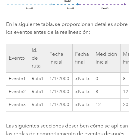
En la siguiente tabla, se proporcionan detalles sobre
los eventos antes de la realineación:
Id.
Fecha
Fecha
Medición
Medi
Evento
de
inicial
final
Inicial
Final
ruta
Evento1
Ruta1
1/1/2000
<Null>
0
8
Evento2
Ruta1
1/1/2000
<Null>
8
12
Evento3
Ruta1
1/1/2000
<Null>
12
20
Las siguientes secciones describen cómo se aplican
las reglas de comportamiento de eventos después