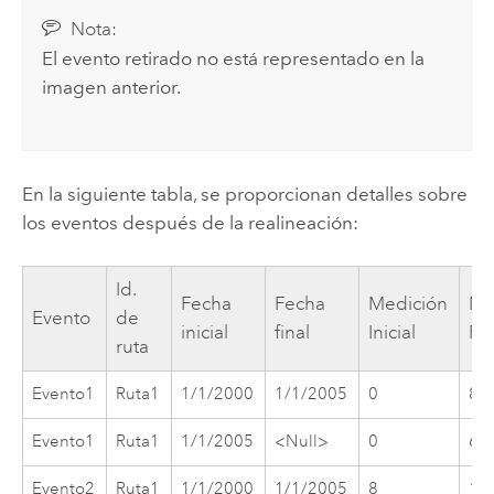
Nota:
El evento retirado no está representado en la
imagen anterior.
En la siguiente tabla, se proporcionan detalles sobre
los eventos después de la realineación:
Id.
Fecha
Fecha
Medición
Me
Evento
de
inicial
final
Inicial
Fin
ruta
Evento1
Ruta1
1/1/2000
1/1/2005
0
8
Evento1
Ruta1
1/1/2005
<Null>
0
6
Evento2
Ruta1
1/1/2000
1/1/2005
8
12