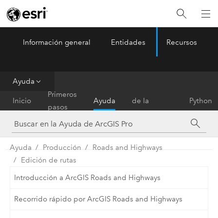
Información general
Entidades
Recursos
ArcGIS Pro
Menu
Ayuda
Referencia
Primeros
Inicio
Ayuda
de la
Python
pasos
herramienta
Ayuda
Producción
Roads and Highways
Edición de rutas
Introducción a ArcGIS Roads and Highways
Recorrido rápido por ArcGIS Roads and Highways