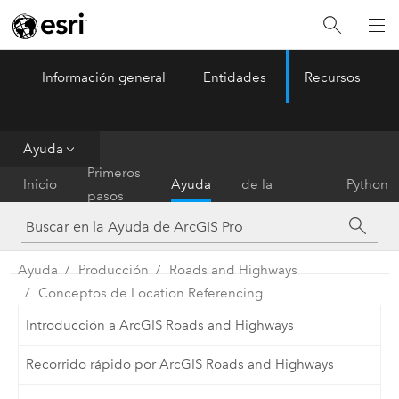
Información general
Entidades
Recursos
ArcGIS Pro
Menu
Ayuda
Referencia
Primeros
Inicio
Ayuda
de la
Python
pasos
herramienta
Ayuda
Producción
Roads and Highways
Conceptos de Location Referencing
Introducción a ArcGIS Roads and Highways
Recorrido rápido por ArcGIS Roads and Highways