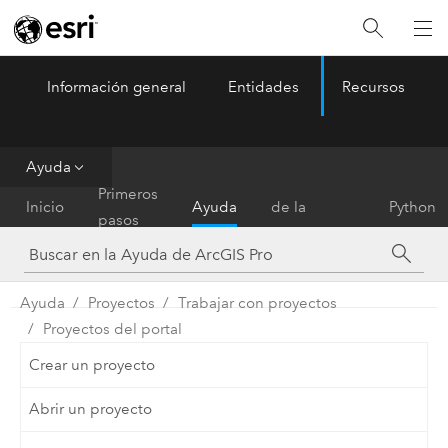
Información general
Entidades
Recursos
ArcGIS Pro
Menu
Ayuda
Referencia
Primeros
Inicio
Ayuda
de la
Python
pasos
herramienta
Ayuda
Proyectos
Trabajar con proyectos
Proyectos del portal
Crear un proyecto
Abrir un proyecto