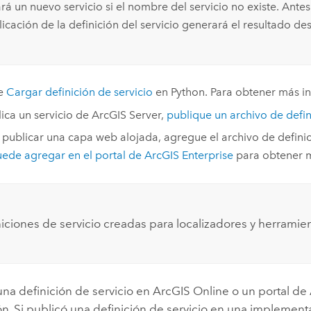
rá un nuevo servicio si el nombre del servicio no existe. Ant
icación de la definición del servicio generará el resultado de
te
Cargar definición de servicio
en
Python
. Para obtener más i
lica un servicio de
ArcGIS Server
,
publique un archivo de defi
a publicar una capa web alojada, agregue el archivo de definic
ede agregar en el portal de
ArcGIS Enterprise
para obtener m
niciones de servicio creadas para localizadores y herram
una definición de servicio en
ArcGIS Online
o un portal de
ón. Si publicó una definición de servicio en una implemen