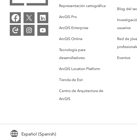
Representación cartográfica
Blog del se
ArcGIS Pro
Investigaci
ArcGIS Enterprise
usuarios
ArcGIS Online
Red de jóv
profesionale
Tecnología para
desarrolladores
Eventos
ArcGIS Location Platform
Tienda de Esri
Centro de Arquitectura de
ArcGIS
Español (Spanish)