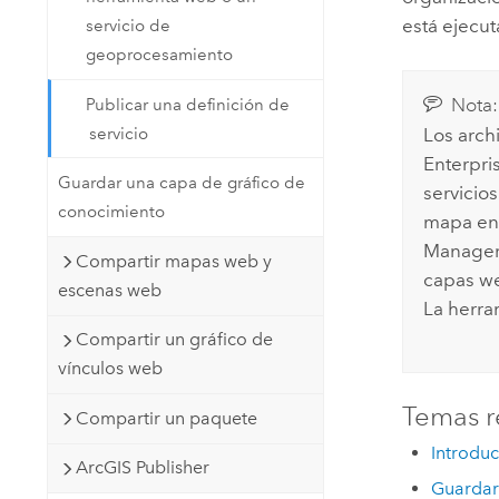
está ejecu
servicio de
geoprocesamiento
Nota:
Publicar una definición de
servicio
Los arch
Enterpri
Guardar una capa de gráfico de
servicio
conocimiento
mapa en 
Manage
Compartir mapas web y
capas we
escenas web
La herr
Compartir un gráfico de
vínculos web
Temas r
Compartir un paquete
Introduc
ArcGIS Publisher
Guardar 