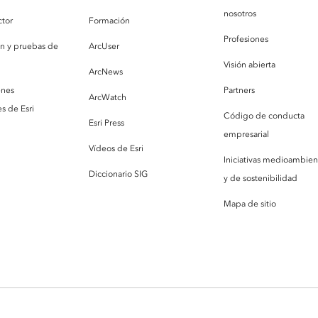
nosotros
ctor
Formación
Profesiones
ón y pruebas de
ArcUser
Visión abierta
ArcNews
enes
Partners
ArcWatch
s de Esri
Código de conducta
Esri Press
empresarial
Vídeos de Esri
Iniciativas medioambien
Diccionario SIG
y de sostenibilidad
Mapa de sitio