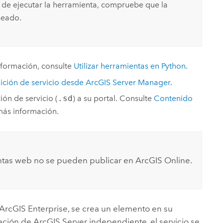
es de ejecutar la herramienta, compruebe que la
seado.
nformación, consulte
Utilizar herramientas en
Python
.
nición de servicio desde
ArcGIS Server Manager
.
ión de servicio (
.sd
) a su portal. Consulte
Contenido
ás información.
ientas web no se pueden publicar en
ArcGIS Online
.
ArcGIS Enterprise
, se crea un elemento en su
tación de
ArcGIS Server
independiente, el servicio se