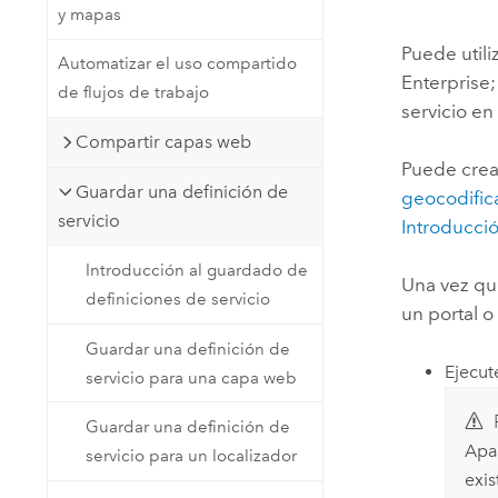
y mapas
Recursos Naturales
Tecnología para desarrolladores
Puede utili
Automatizar el uso compartido
Crear aplicaciones de
Enterprise
de flujos de trabajo
representación cartográfica y
Todos los sectores
servicio en
análisis espacial
Compartir capas web
Puede crea
Guardar una definición de
geocodific
Todos los productos
servicio
Introducci
Introducción al guardado de
Una vez que
definiciones de servicio
un portal o
Guardar una definición de
Ejecut
servicio para una capa web
Guardar una definición de
Apar
servicio para un localizador
exis