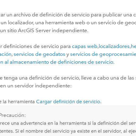
Explorar la gestión de infrae
Todas las historias
zar un archivo de definición de servicio para publicar una
; un localizador, una herramienta web o un servicio de geo
 un sitio
ArcGIS Server
independiente.
r definiciones de servicio para
capas web
,
localizadores
,
h
ación
,
servicios de geodatos
y
servicios de geoprocesami
ón al almacenamiento de definiciones de servicio
.
 tenga una definición de servicio, lleve a cabo una de las
 en un servidor independiente:
e la herramienta
Cargar definición de servicio
.
Precaución:
ece una advertencia en la herramienta si la definición del ser
tentes. Si el nombre del servicio ya existe en el servidor, al ej