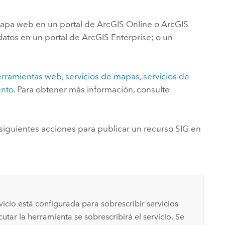
Explorar el curso
structuras
Explorar ArcGIS Pro
Leer la historia
 capa web en un portal de
ArcGIS Online
o
ArcGIS
datos en un portal de
ArcGIS Enterprise
; o un
erramientas web
,
servicios de mapas
,
servicios de
ento
. Para obtener más información, consulte
 siguientes acciones para publicar un recurso SIG en
vicio está configurada para sobrescribir servicios
ecutar la herramienta se sobrescribirá el servicio. Se