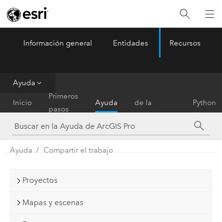
Información general
Entidades
Recursos
ArcGIS Pro
Menu
Ayuda
Referencia
Primeros
Inicio
Ayuda
de la
Python
pasos
herramienta
Ayuda
Compartir el trabajo
Proyectos
Mapas y escenas