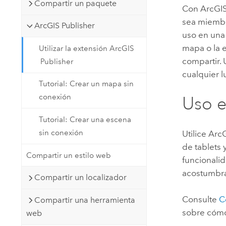
Compartir un paquete
Con
ArcGIS
sea miembr
ArcGIS Publisher
uso en una 
mapa o la 
Utilizar la extensión ArcGIS
compartir.
Publisher
cualquier l
Tutorial: Crear un mapa sin
conexión
Uso e
Tutorial: Crear una escena
sin conexión
Utilice
ArcG
de tablets
Compartir un estilo web
funcionali
acostumbr
Compartir un localizador
Consulte
C
Compartir una herramienta
sobre cómo
web