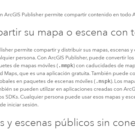
Explorar la gestión de infrae
Todas las historias
ón
ArcGIS Publisher
permite compartir contenido en todo 
rtir su mapa o escena con 
lisher
permite compartir y distribuir sus mapas, escenas y
lquier persona. Con
ArcGIS Publisher
, puede convertir l
etes de mapas móviles (
.mmpk
) con caducidades de map
ld Maps
, que es una aplicación gratuita. También puede c
globales en paquetes de escenas móviles (
.mspk
). Los map
mbién se pueden utilizar en aplicaciones creadas con
ArcG
ps SDKs
. Cualquier persona puede usar esos mapas y esc
e iniciar sesión.
 y escenas públicos sin con