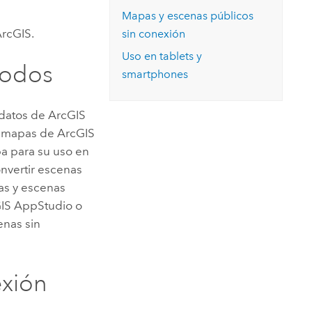
Explorar el curso
structuras
Explorar ArcGIS Pro
Mapas y escenas públicos
Leer la historia
ArcGIS.
sin conexión
Uso en tablets y
todos
smartphones
 datos de
ArcGIS
os mapas de
ArcGIS
a para su uso en
onvertir escenas
as y escenas
IS AppStudio
o
enas sin
exión