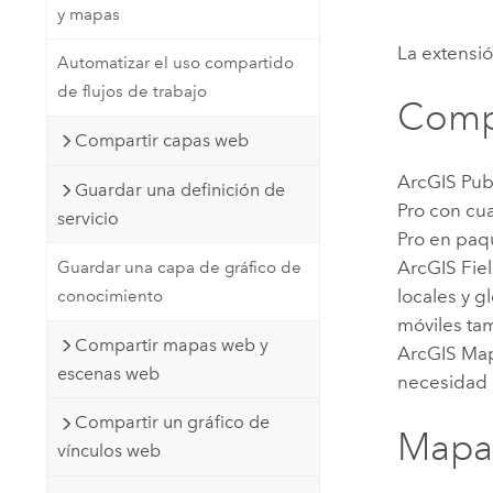
y mapas
Recursos Naturales
Tecnología para desarrolladores
La extensi
Automatizar el uso compartido
Crear aplicaciones de
de flujos de trabajo
representación cartográfica y
Todos los sectores
Compa
análisis espacial
Compartir capas web
ArcGIS Pub
Guardar una definición de
Todos los productos
Pro
con cua
servicio
Pro
en paqu
ArcGIS Fie
Guardar una capa de gráfico de
locales y 
conocimiento
móviles ta
Compartir mapas web y
ArcGIS Ma
escenas web
necesidad d
Compartir un gráfico de
Mapas
vínculos web