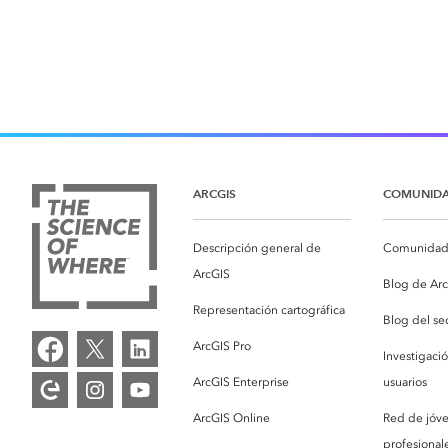
ARCGIS
COMUNID
Descripción general de
Comunidad 
ArcGIS
Blog de Ar
Representación cartográfica
Blog del se
ArcGIS Pro
Investigaci
ArcGIS Enterprise
usuarios
ArcGIS Online
Red de jóv
profesionale