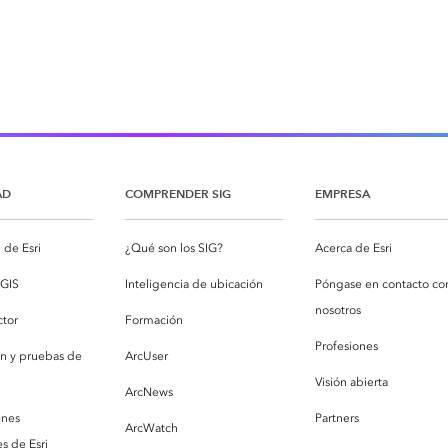
AD
COMPRENDER SIG
EMPRESA
de Esri
¿Qué son los SIG?
Acerca de Esri
cGIS
Inteligencia de ubicación
Póngase en contacto co
nosotros
ctor
Formación
Profesiones
ón y pruebas de
ArcUser
Visión abierta
ArcNews
enes
Partners
ArcWatch
s de Esri