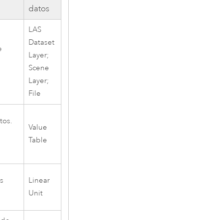
datos
LAS
Dataset
e
Layer;
Scene
Layer;
File
tos.
Value
s
Table
os
Linear
Unit