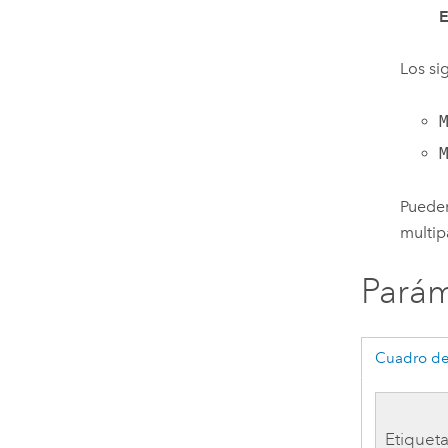
E
Los si
Pueden
multip
Parám
Cuadro de
Etiquet