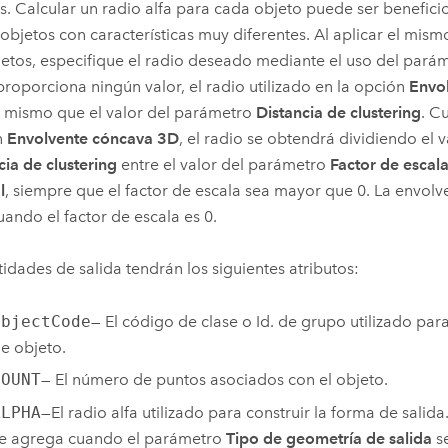
s. Calcular un radio alfa para cada objeto puede ser beneficio
 objetos con características muy diferentes. Al aplicar el mism
jetos, especifique el radio deseado mediante el uso del pará
proporciona ningún valor, el radio utilizado en la opción
Envo
l mismo que el valor del parámetro
Distancia de clustering
. C
n
Envolvente cóncava 3D
, el radio se obtendrá dividiendo el 
cia de clustering
entre el valor del parámetro
Factor de escala
l
, siempre que el factor de escala sea mayor que 0. La envol
uando el factor de escala es 0.
tidades de salida tendrán los siguientes atributos:
ObjectCode
— El código de clase o Id. de grupo utilizado para 
e objeto.
COUNT
— El número de puntos asociados con el objeto.
ALPHA
—El radio alfa utilizado para construir la forma de salid
e agrega cuando el parámetro
Tipo de geometría de salida
se