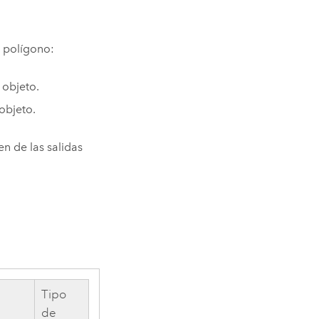
e polígono:
 objeto.
objeto.
en de las salidas
Tipo
de