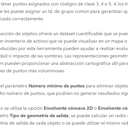
tener puntos asignados con códigos de clase 3, 4 o 5. A los t
se les puede asignar un Id. de grupo común para garantizar qu
ficado correctamente.
racción de objetos ofrece un dataset cuantificable que se pued
un inventario de activos que se puede visualizar en un mapa o
ducidas por esta herramienta pueden ayudar a realizar eval
lidad o impacto de las sombras. Las representaciones geométr
n pueden proporcionar una abstracción cartográfica útil para 
es de puntos más voluminosas.
e el parámetro
Número mínimo de puntos
para eliminar objeto
o número de puntos, que podrían no generar resultados signi
 se utiliza la opción
Envolvente cóncava 2D
o
Envolvente c
etro
Tipo de geometría de salida
, se puede calcular un radio a
ría de salida de cada objeto o se puede utilizar el mismo rad