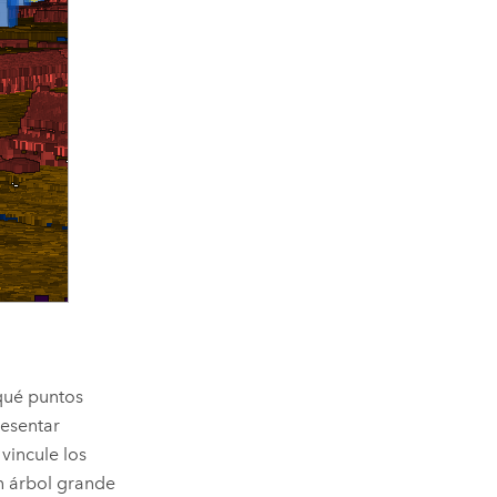
 qué puntos
resentar
vincule los
un árbol grande