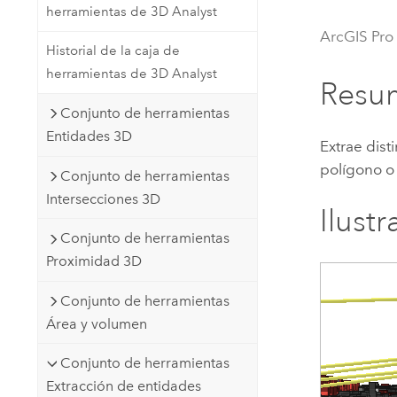
herramientas de 3D Analyst
Recursos Naturales
Tecnología para desarrolladores
ArcGIS Pro
Historial de la caja de
Crear aplicaciones de
herramientas de 3D Analyst
representación cartográfica y
Todos los sectores
Resu
análisis espacial
Conjunto de herramientas
Entidades 3D
Extrae dist
Todos los productos
polígono o
Conjunto de herramientas
Intersecciones 3D
Ilust
Conjunto de herramientas
Proximidad 3D
Conjunto de herramientas
Área y volumen
Conjunto de herramientas
Extracción de entidades