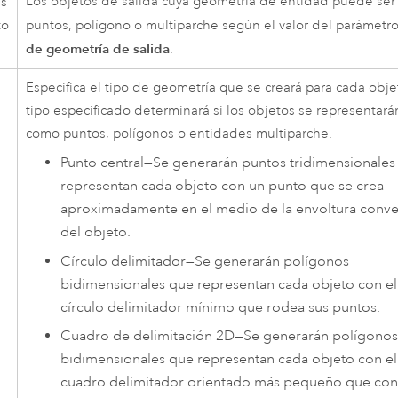
Los objetos de salida cuya geometría de entidad puede ser
es
to
puntos, polígono o multiparche según el valor del parámetr
a
de geometría de salida
.
Especifica el tipo de geometría que se creará para cada objet
tipo especificado determinará si los objetos se representará
como puntos, polígonos o entidades multiparche.
Punto central
—
Se generarán puntos tridimensionales
representan cada objeto con un punto que se crea
aproximadamente en el medio de la envoltura conv
del objeto.
Círculo delimitador
—
Se generarán polígonos
bidimensionales que representan cada objeto con el
círculo delimitador mínimo que rodea sus puntos.
Cuadro de delimitación 2D
—
Se generarán polígonos
bidimensionales que representan cada objeto con el
cuadro delimitador orientado más pequeño que con