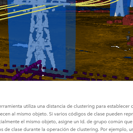
erramienta utiliza una distancia de clustering para establecer
ecen al mismo objeto. Si varios códigos de clase pueden rep
ialmente el mismo objeto, asigne un Id. de grupo común que 
s de clase durante la operación de clustering. Por ejemplo, 