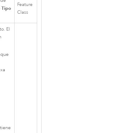
 de
Feature
Tipo
o
Class
o. El
n
 que
exa
tiene