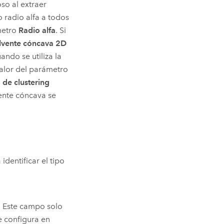
so al extraer
o radio alfa a todos
metro
Radio alfa
. Si
lvente cóncava 2D
uando se utiliza la
valor del parámetro
 de clustering
vente cóncava se
identificar el tipo
a. Este campo solo
 configura en