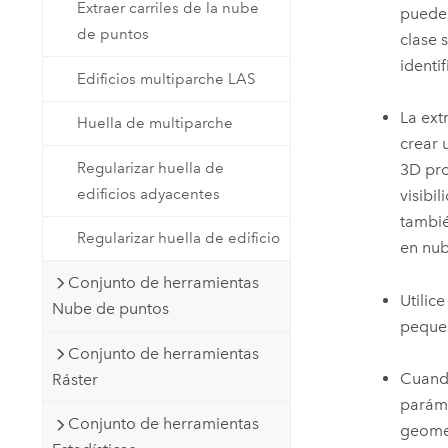
Extraer carriles de la nube
puede 
de puntos
clase 
identi
Edificios multiparche LAS
La ext
Huella de multiparche
crear 
Regularizar huella de
3D pro
edificios adyacentes
visibi
tambié
Regularizar huella de edificio
en nub
Conjunto de herramientas
Utilic
Nube de puntos
pequeñ
Conjunto de herramientas
Cuando
Ráster
parám
Conjunto de herramientas
geomet