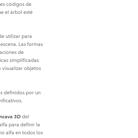
res códigos de
e el árbol esté
e utilizar para
 escena. Las formas
uaciones de
icas simplificadas
visualizar objetos
s definidos por un
ficativos.
óncava 3D
del
lfa para definir la
io alfa en todos los