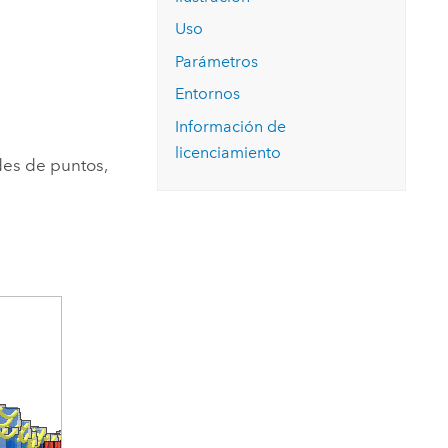
Explorar el curso
structuras
Explorar ArcGIS Pro
Leer la historia
Uso
Parámetros
Entornos
Información de
licenciamiento
des de puntos,