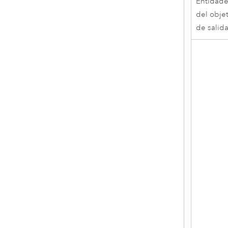
Entidad
del obje
de salid