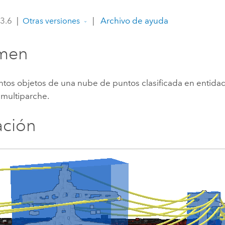
Explorar la gestión de infrae
 3.6
|
|
Archivo de ayuda
Otras versiones
Todas las historias
men
intos objetos de una nube de puntos clasificada en entida
 multiparche.
ración