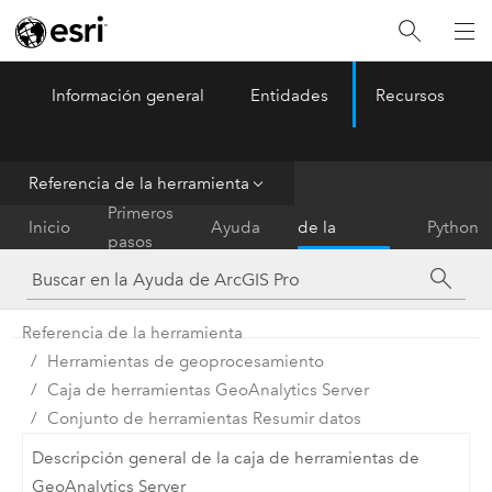
Información general
Entidades
Recursos
ArcGIS Pro
Menu
Referencia de la herramienta
Referencia
Primeros
Inicio
Ayuda
de la
Python
pasos
herramienta
Referencia de la herramienta
Herramientas de geoprocesamiento
Caja de herramientas GeoAnalytics Server
Conjunto de herramientas Resumir datos
Descripción general de la caja de herramientas de
GeoAnalytics Server