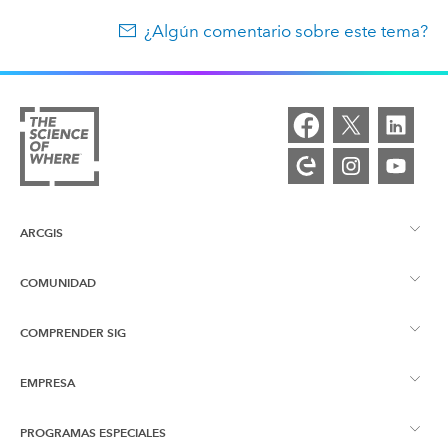
¿Algún comentario sobre este tema?
ARCGIS
COMUNIDAD
Descripción general de ArcGIS
COMPRENDER SIG
Comunidad de Esri
Representación cartográfica
EMPRESA
¿Qué son los SIG?
Blog de ArcGIS
ArcGIS Pro
PROGRAMAS ESPECIALES
Acerca de Esri
Inteligencia de ubicación
Blog del sector