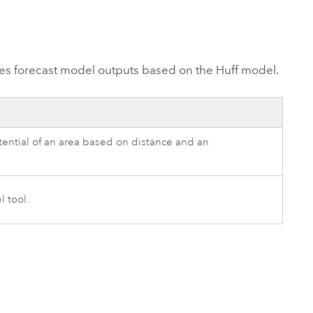
Explorar el curso
structuras
Explorar ArcGIS Pro
Leer la historia
les forecast model outputs based on the Huff model.
otential of an area based on distance and an
l
tool.