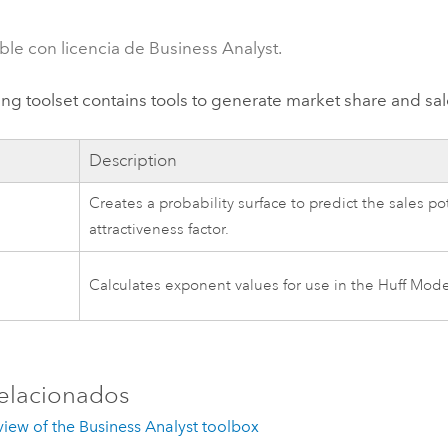
Explorar la gestión de infrae
Todas las historias
ble con licencia de Business Analyst.
ng toolset contains tools to generate market share and sa
Description
Creates a probability surface to predict the sales p
l
attractiveness factor.
l
Calculates exponent values for use in the
Huff Mode
n
elacionados
iew of the Business Analyst toolbox