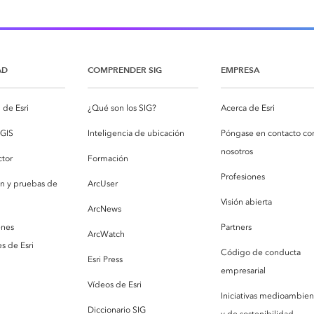
AD
COMPRENDER SIG
EMPRESA
de Esri
¿Qué son los SIG?
Acerca de Esri
cGIS
Inteligencia de ubicación
Póngase en contacto co
nosotros
ctor
Formación
Profesiones
ón y pruebas de
ArcUser
Visión abierta
ArcNews
enes
Partners
ArcWatch
s de Esri
Código de conducta
Esri Press
empresarial
Vídeos de Esri
Iniciativas medioambien
Diccionario SIG
y de sostenibilidad