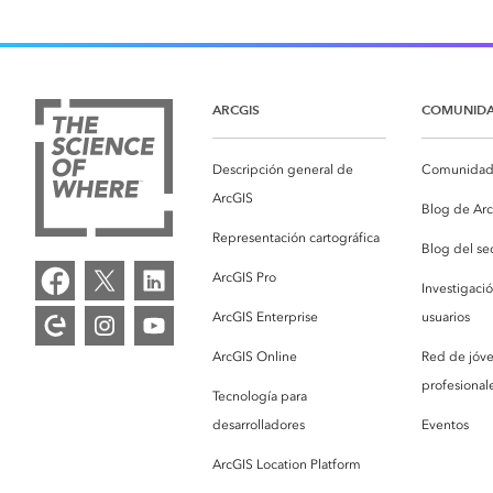
ARCGIS
COMUNID
Descripción general de
Comunidad 
ArcGIS
Blog de Ar
Representación cartográfica
Blog del se
ArcGIS Pro
Investigaci
ArcGIS Enterprise
usuarios
ArcGIS Online
Red de jóv
profesionale
Tecnología para
desarrolladores
Eventos
ArcGIS Location Platform