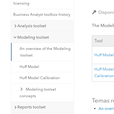
licensing
Recursos Naturales
Tecnología para desarrolladores
Disponi
Business Analyst toolbox history
Crear aplicaciones de
representación cartográfica y
Todos los sectores
The Modeli
Analysis toolset
análisis espacial
Modeling toolset
Tool
Todos los productos
An overview of the Modeling
Huff Mode
toolset
Huff Model
Huff Mode
Calibratio
Huff Model Calibration
Modeling toolset
concepts
Temas r
Reports toolset
An overv