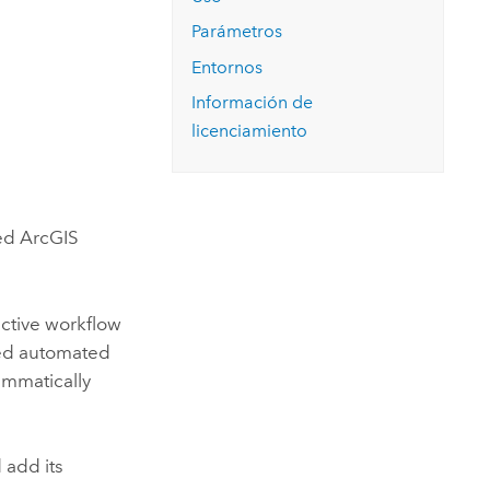
Explorar el curso
structuras
Explorar ArcGIS Pro
Leer la historia
Parámetros
Entornos
Información de
licenciamiento
led
ArcGIS
active workflow
ced automated
ammatically
 add its