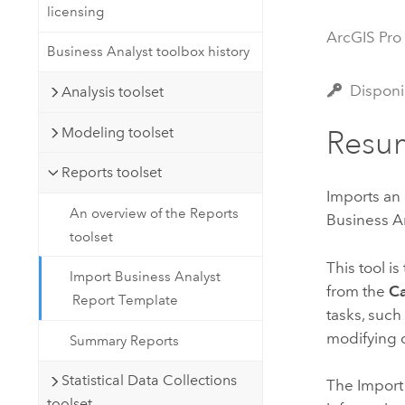
licensing
Recursos Naturales
Tecnología para desarrolladores
ArcGIS Pro
Business Analyst toolbox history
Crear aplicaciones de
representación cartográfica y
Todos los sectores
Disponi
Analysis toolset
análisis espacial
Modeling toolset
Resu
Todos los productos
Reports toolset
Imports an o
An overview of the Reports
Business A
toolset
This tool i
Import Business Analyst
from the
Ca
Report Template
tasks, suc
modifying 
Summary Reports
Statistical Data Collections
The Import 
toolset