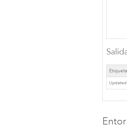
Salid
Etiquet
Updated
Ento