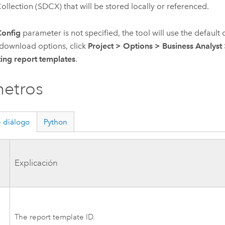
ollection
(SDCX) that will be stored locally or referenced.
Config
parameter is not specified, the tool will use the defaul
 download options, click
Project
>
Options
>
Business Analyst
ing report templates
.
etros
 diálogo
Python
a
Explicación
The report template ID.
e