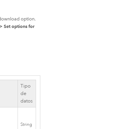
t download option.
>
Set options for
Tipo
de
datos
String