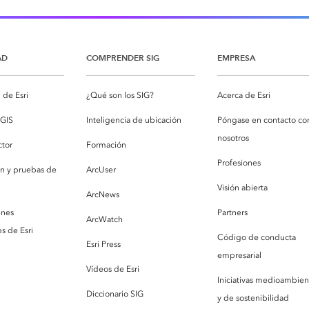
AD
COMPRENDER SIG
EMPRESA
de Esri
¿Qué son los SIG?
Acerca de Esri
cGIS
Inteligencia de ubicación
Póngase en contacto co
nosotros
ctor
Formación
Profesiones
ón y pruebas de
ArcUser
Visión abierta
ArcNews
enes
Partners
ArcWatch
s de Esri
Código de conducta
Esri Press
empresarial
Vídeos de Esri
Iniciativas medioambien
Diccionario SIG
y de sostenibilidad