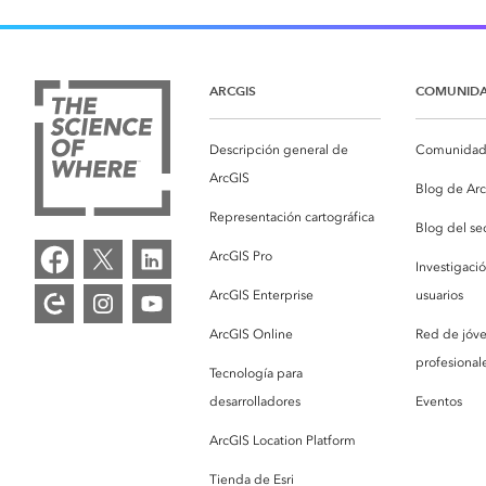
ARCGIS
COMUNID
Descripción general de
Comunidad 
ArcGIS
Blog de Ar
Representación cartográfica
Blog del se
ArcGIS Pro
Investigaci
ArcGIS Enterprise
usuarios
ArcGIS Online
Red de jóv
profesionale
Tecnología para
desarrolladores
Eventos
ArcGIS Location Platform
Tienda de Esri