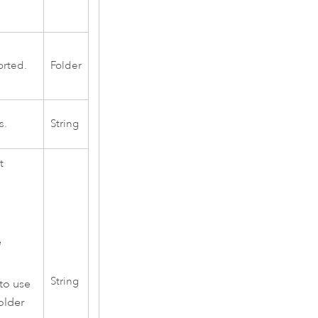
orted.
Folder
s.
String
t
e
String
to use
older