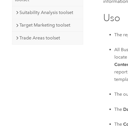
information
Suitability Analysis toolset
Uso
Target Marketing toolset
The re
Trade Areas toolset
All
Bus
locate
Conte
report
templa
The ou
The
Da
The
Co