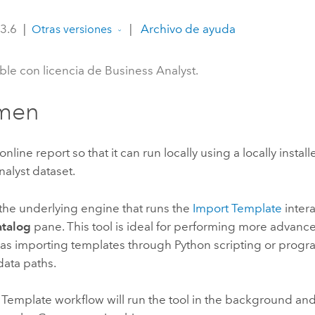
Explorar la gestión de infrae
 3.6
|
|
Archivo de ayuda
Otras versiones
Todas las historias
ble con licencia de Business Analyst.
men
nline report so that it can run locally using a locally instal
nalyst
dataset.
s the underlying engine that runs the
Import Template
inter
talog
pane. This tool is ideal for performing more advan
h as importing templates through
Python
scripting or progr
data paths.
Template workflow will run the tool in the background and