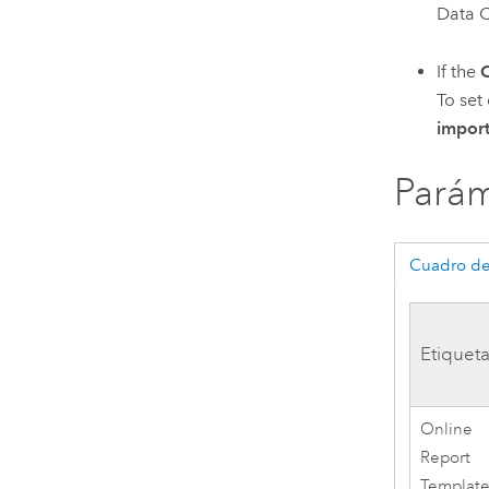
Data C
If the
To set
import
Parám
Cuadro de
Etiquet
Online
Report
Templat