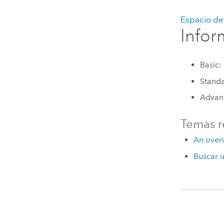
Espacio de 
Infor
Basic:
Standa
Advanc
Temas r
An overv
Buscar 