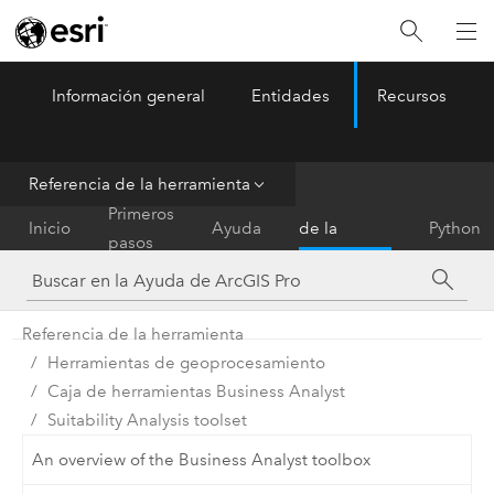
Información general
Entidades
Recursos
ArcGIS Pro
Menu
Referencia de la herramienta
Referencia
Primeros
Inicio
Ayuda
de la
Python
pasos
herramienta
Referencia de la herramienta
Herramientas de geoprocesamiento
Caja de herramientas Business Analyst
Suitability Analysis toolset
An overview of the Business Analyst toolbox