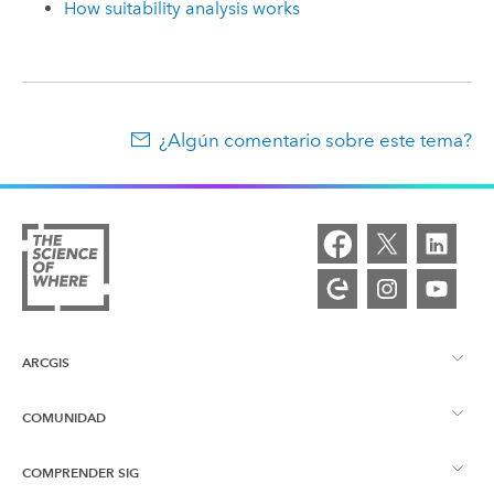
How suitability analysis works
¿Algún comentario sobre este tema?
ARCGIS
COMUNIDAD
Descripción general de ArcGIS
COMPRENDER SIG
Comunidad de Esri
Representación cartográfica