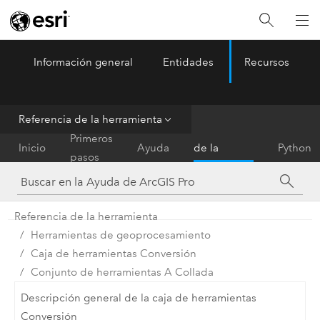
Información general
Entidades
Recursos
ArcGIS Pro
Menu
Referencia de la herramienta
Referencia
Primeros
Inicio
Ayuda
de la
Python
pasos
herramienta
Referencia de la herramienta
Herramientas de geoprocesamiento
Caja de herramientas Conversión
Conjunto de herramientas A Collada
Descripción general de la caja de herramientas
Conversión