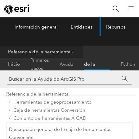
Información general
Entidades
Recursos
ArcGIS Pro
Menu
Referencia de la herramienta
Referencia
Primeros
Inicio
Ayuda
de la
Python
pasos
herramienta
Referencia de la herramienta
Herramientas de geoprocesamiento
Caja de herramientas Conversión
Conjunto de herramientas A CAD
Descripción general de la caja de herramientas
Conversión