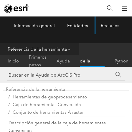
Información general
Entidades
Recursos
ArcGIS Pro
Menu
Referencia de la herramienta
Referencia
Primeros
Inicio
Ayuda
de la
Python
pasos
herramienta
Referencia de la herramienta
Herramientas de geoprocesamiento
Caja de herramientas Conversión
Conjunto de herramientas A ráster
Descripción general de la caja de herramientas
Conversión