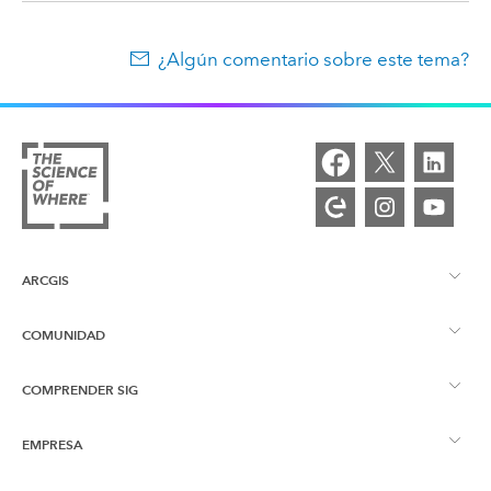
¿Algún comentario sobre este tema?
ARCGIS
COMUNIDAD
Descripción general de ArcGIS
COMPRENDER SIG
Comunidad de Esri
Representación cartográfica
EMPRESA
¿Qué son los SIG?
Blog de ArcGIS
ArcGIS Pro