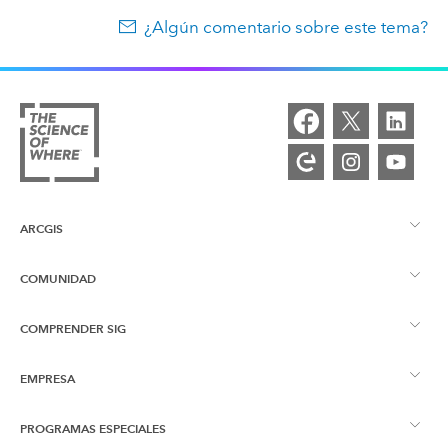
¿Algún comentario sobre este tema?
ARCGIS
COMUNIDAD
Descripción general de ArcGIS
COMPRENDER SIG
Comunidad de Esri
Representación cartográfica
EMPRESA
¿Qué son los SIG?
Blog de ArcGIS
ArcGIS Pro
PROGRAMAS ESPECIALES
Acerca de Esri
Inteligencia de ubicación
Blog del sector