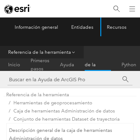
Información general
Entidades
Recursos
ArcGIS Pro
Menu
Referencia de la herramienta
Referencia
Primeros
Inicio
Ayuda
de la
Python
pasos
herramienta
Referencia de la herramienta
Herramientas de geoprocesamiento
Caja de herramientas Administración de datos
Conjunto de herramientas Dataset de trayectoria
Descripción general de la caja de herramientas
Administración de datos