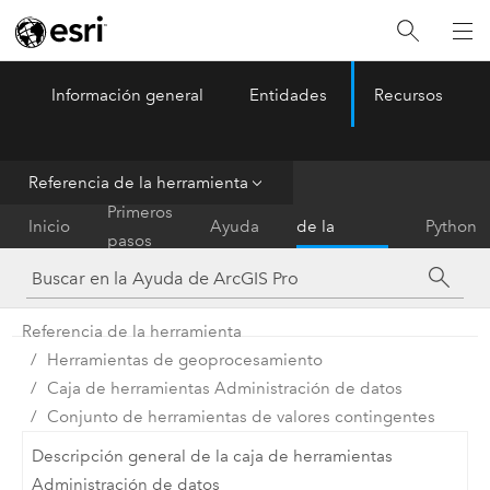
Información general
Entidades
Recursos
ArcGIS Pro
Menu
Referencia de la herramienta
Referencia
Primeros
Inicio
Ayuda
de la
Python
pasos
herramienta
Referencia de la herramienta
Herramientas de geoprocesamiento
Caja de herramientas Administración de datos
Conjunto de herramientas de valores contingentes
Descripción general de la caja de herramientas
Administración de datos