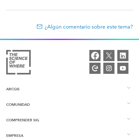
¿Algún comentario sobre este tema?
ARCGIS
COMUNIDAD
Descripción general de ArcGIS
COMPRENDER SIG
Comunidad de Esri
Representación cartográfica
EMPRESA
¿Qué son los SIG?
Blog de ArcGIS