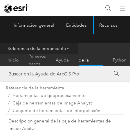
Información general
Entidades
Recursos
ArcGIS Pro
Menu
Referencia de la herramienta
Referencia
Primeros
Inicio
Ayuda
de la
Python
pasos
herramienta
Referencia de la herramienta
Herramientas de geoprocesamiento
Caja de herramientas de Image Analyst
Conjunto de herramientas de Interpolación
Descripción general de la caja de herramientas de
Image Analyst