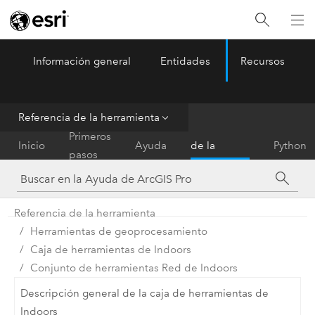
Información general
Entidades
Recursos
ArcGIS Pro
Menu
Referencia de la herramienta
Referencia
Primeros
Inicio
Ayuda
de la
Python
pasos
herramienta
Referencia de la herramienta
Herramientas de geoprocesamiento
Caja de herramientas de Indoors
Conjunto de herramientas Red de Indoors
Descripción general de la caja de herramientas de
Indoors