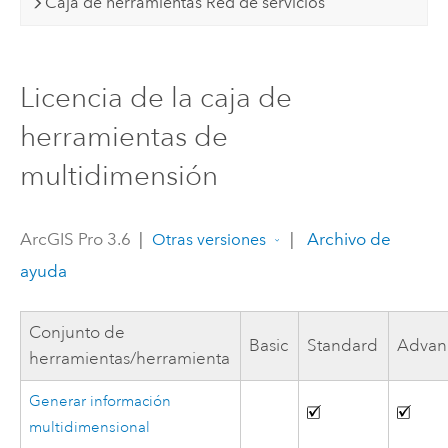
Caja de herramientas Red de servicios
Licencia de la caja de
herramientas de
multidimensión
ArcGIS Pro 3.6
|
|
Archivo de
Otras versiones
ayuda
Conjunto de
Basic
Standard
Advan
herramientas/herramienta
Generar información
multidimensional