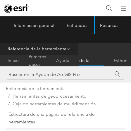
Información general
Entidades
Recursos
ArcGIS Pro
Menu
Referencia de la herramienta
Referencia
Primeros
Inicio
Ayuda
de la
Python
pasos
herramienta
Referencia de la herramienta
Herramientas de geoprocesamiento
Caja de herramientas de multidimensión
Estructura de una página de referencia de
herramientas