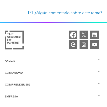
¿Algún comentario sobre este tema?
ARCGIS
COMUNIDAD
Descripción general de ArcGIS
COMPRENDER SIG
Comunidad de Esri
Representación cartográfica
EMPRESA
¿Qué son los SIG?
Blog de ArcGIS
ArcGIS Pro