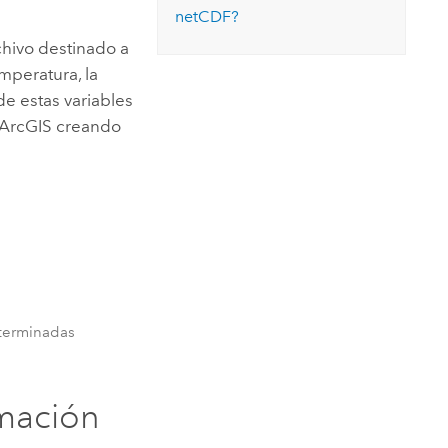
Explorar el curso
netCDF?
structuras
Explorar ArcGIS Pro
Leer la historia
chivo destinado a
mperatura, la
de estas variables
 ArcGIS creando
eterminadas
mación