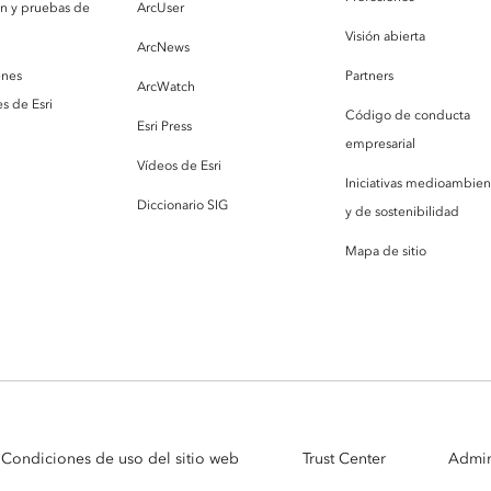
ón y pruebas de
ArcUser
Visión abierta
ArcNews
enes
Partners
ArcWatch
s de Esri
Código de conducta
Esri Press
empresarial
Vídeos de Esri
Iniciativas medioambien
Diccionario SIG
y de sostenibilidad
Mapa de sitio
Condiciones de uso del sitio web
Trust Center
Admin