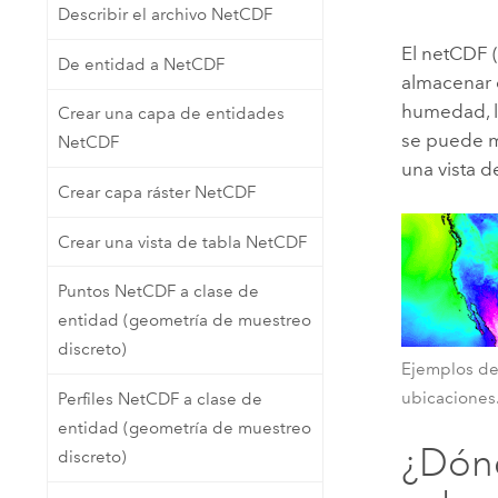
Describir el archivo NetCDF
Recursos Naturales
Tecnología para desarrolladores
El netCDF 
Crear aplicaciones de
De entidad a NetCDF
almacenar d
representación cartográfica y
Todos los sectores
humedad, la
Crear una capa de entidades
análisis espacial
se puede m
NetCDF
una vista d
Crear capa ráster NetCDF
Todos los productos
Crear una vista de tabla NetCDF
Puntos NetCDF a clase de
entidad (geometría de muestreo
discreto)
Ejemplos de
ubicaciones
Perfiles NetCDF a clase de
entidad (geometría de muestreo
¿Dón
discreto)