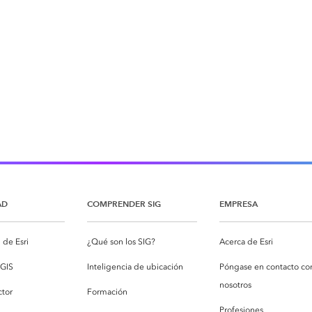
AD
COMPRENDER SIG
EMPRESA
de Esri
¿Qué son los SIG?
Acerca de Esri
cGIS
Inteligencia de ubicación
Póngase en contacto co
nosotros
ctor
Formación
Profesiones