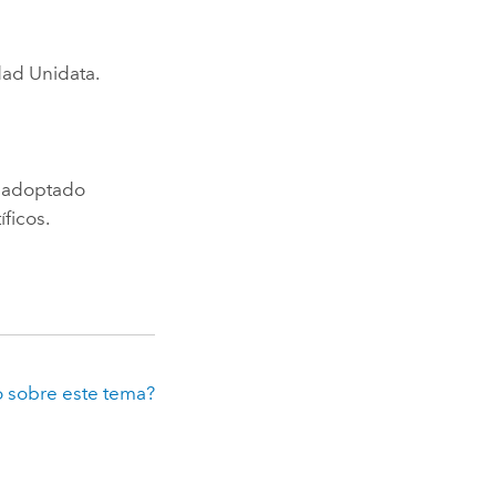
dad Unidata.
n adoptado
ficos.
 sobre este tema?