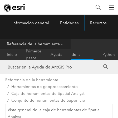
Información general
Entidades
Recursos
ArcGIS Pro
Menu
Referencia de la herramienta
Referencia
Primeros
Inicio
Ayuda
de la
Python
pasos
herramienta
Referencia de la herramienta
Herramientas de geoprocesamiento
Caja de herramientas de Spatial Analyst
Conjunto de herramientas de Superficie
Vista general de la caja de herramientas de Spatial
Analyst