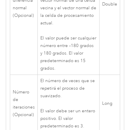
diferencia
vector normal de una celda
Double
normal
vecina y el vector normal de
(Opcional)
la celda de procesamiento
actual.
El valor puede ser cualquier
número entre –180 grados
y 180 grados. El valor
predeterminado es 15
grados.
El número de veces que se
repetirá el proceso de
Número
suavizado.
de
Long
iteraciones
El valor debe ser un entero
(Opcional)
positivo. El valor
predeterminado es 3.