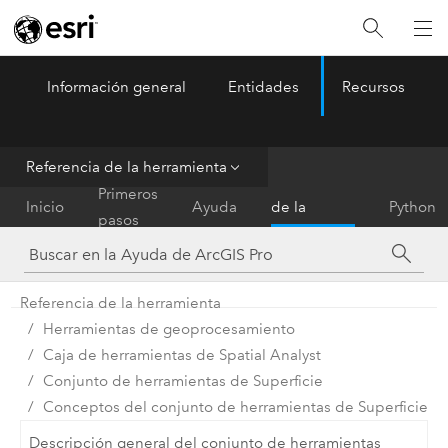
Información general
Entidades
Recursos
ArcGIS Pro
Menu
Referencia de la herramienta
Referencia
Primeros
Inicio
Ayuda
de la
Python
pasos
herramienta
Referencia de la herramienta
Herramientas de geoprocesamiento
Caja de herramientas de Spatial Analyst
Conjunto de herramientas de Superficie
Conceptos del conjunto de herramientas de Superficie
Descripción general del conjunto de herramientas