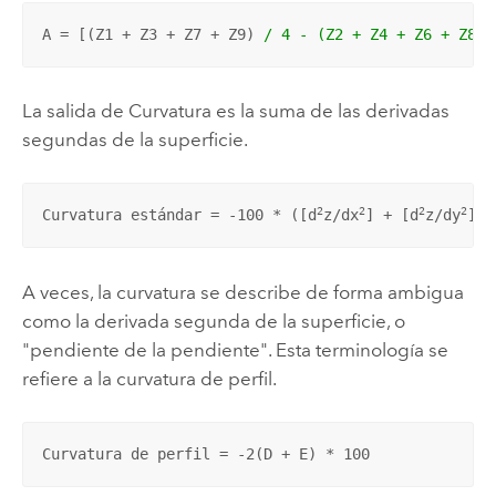
A = [(Z1 + Z3 + Z7 + Z9) 
/ 4 - (Z2 + Z4 + Z6 + Z8) 
La salida de
Curvatura
es la suma de las derivadas
segundas de la superficie.
2
2
2
2
Curvatura estándar = -100 * ([d
z/dx
] + [d
z/dy
])
A veces, la curvatura se describe de forma ambigua
como la derivada segunda de la superficie, o
"pendiente de la pendiente". Esta terminología se
refiere a la curvatura de perfil.
Curvatura de perfil = -2(D + E) * 100