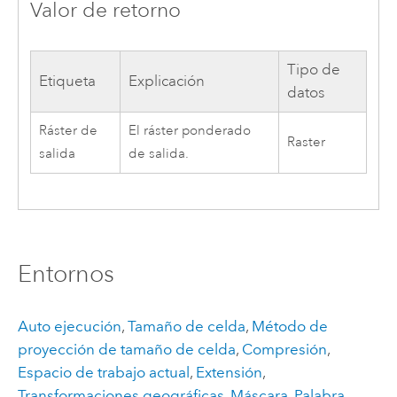
Valor de retorno
Tipo de
Etiqueta
Explicación
datos
Ráster de
El ráster ponderado
Raster
salida
de salida.
Entornos
Auto ejecución
,
Tamaño de celda
,
Método de
proyección de tamaño de celda
,
Compresión
,
Espacio de trabajo actual
,
Extensión
,
Transformaciones geográficas
,
Máscara
,
Palabra