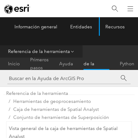
Información general
Entidades
Recursos
ArcGIS Pro
Menu
Referencia de la herramienta
Referencia
Primeros
Inicio
Ayuda
de la
Python
pasos
herramienta
Referencia de la herramienta
Herramientas de geoprocesamiento
Caja de herramientas de Spatial Analyst
Conjunto de herramientas de Superposición
Vista general de la caja de herramientas de Spatial
Analyst