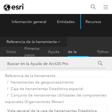
Información general
Entidades
Recursos
ArcGIS Pro
Menu
Referencia de la herramienta
Referencia
Primeros
Inicio
Ayuda
de la
Python
pasos
herramienta
Referencia de la herramienta
Herramientas de geoprocesamiento
Caja de herramientas Estadística espacial
Conjunto de herramientas Utilidades de componentes
espaciales (Eigenvectores Moran)
Vista general de la caja de herramientas Estadística