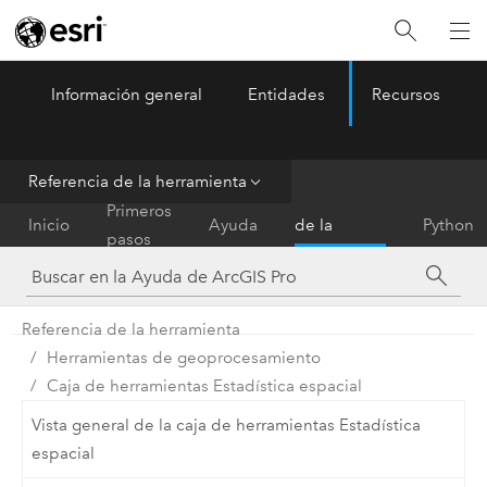
Información general
Entidades
Recursos
ArcGIS Pro
Menu
Referencia de la herramienta
Referencia
Primeros
Inicio
Ayuda
de la
Python
pasos
herramienta
Referencia de la herramienta
Herramientas de geoprocesamiento
Caja de herramientas Estadística espacial
Vista general de la caja de herramientas Estadística
espacial