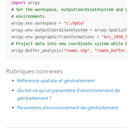
import
# Set the workspace, outputCoordinateSystem and geo
# environments
arcpy.env.workspace = 
"c:/data"
arcpy.env.outputCoordinateSystem = arcpy.SpatialRef
arcpy.env.geographicTransformations = 
"Arc_1950_To_
# Project data into new coordinate system while buf
arcpy.Buffer_analysis(
"roads.shp"
, 
"roads_buffer.sh
Rubriques connexes
Référence spatiale et géotraitement
Qu'est-ce qu'un paramètre d'environnement de
géotraitement ?
Paramètres d’environnement de géotraitement