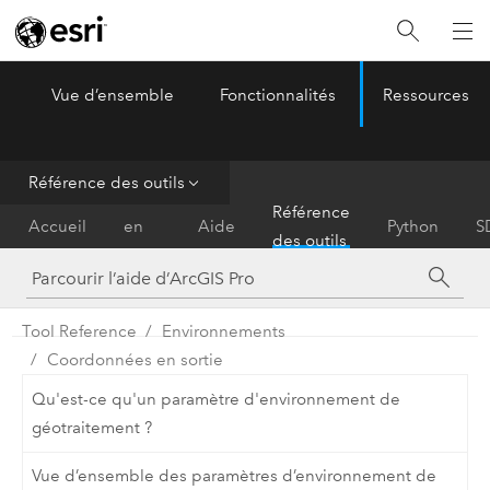
Vue d’ensemble
Fonctionnalités
Ressources
ArcGIS Pro
Menu
Référence des outils
Prise
Référence
Accueil
en
Aide
Python
S
des outils
main
Tool Reference
Environnements
Coordonnées en sortie
Qu'est-ce qu'un paramètre d'environnement de
géotraitement ?
Vue d’ensemble des paramètres d’environnement de