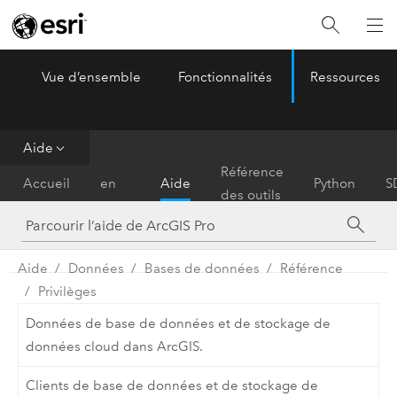
Vue d’ensemble
Fonctionnalités
Ressources
ArcGIS Pro
Menu
Aide
Prise
Référence
Accueil
en
Aide
Python
S
des outils
main
Aide
Données
Bases de données
Référence
Privilèges
Données de base de données et de stockage de
données cloud dans ArcGIS.
Clients de base de données et de stockage de