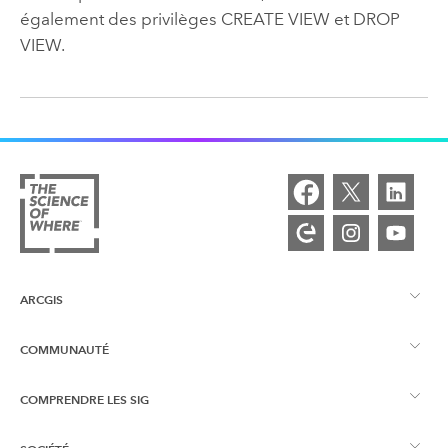
également des privilèges CREATE VIEW et DROP
VIEW.
ARCGIS
COMMUNAUTÉ
Vue d’ensemble d’ArcGIS
COMPRENDRE LES SIG
Esri Community
Cartographie