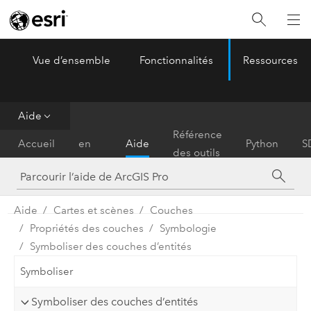
Vue d’ensemble
Fonctionnalités
Ressources
ArcGIS Pro
Menu
Aide
Prise
Référence
Accueil
en
Aide
Python
S
des outils
main
Aide
Cartes et scènes
Couches
Propriétés des couches
Symbologie
Symboliser des couches d’entités
Symboliser
Symboliser des couches d’entités