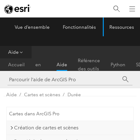
Vue d’ensemble
Fonctionnalités
Ressources
ArcGIS Pro
Menu
Aide
Prise
Référence
Accueil
en
Aide
Python
S
des outils
main
Aide
Cartes et scènes
Durée
Cartes dans ArcGIS Pro
Création de cartes et scènes