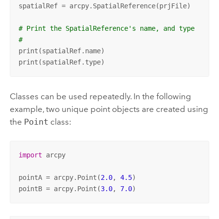
spatialRef = arcpy.SpatialReference(prjFile)

# Print the SpatialReference's name, and type
#
print(spatialRef.name)

print(spatialRef.type)
Classes can be used repeatedly. In the following
example, two unique point objects are created using
the
Point
class:
import
 arcpy

pointA = arcpy.Point(
2.0
, 
4.5
)

pointB = arcpy.Point(
3.0
, 
7.0
)