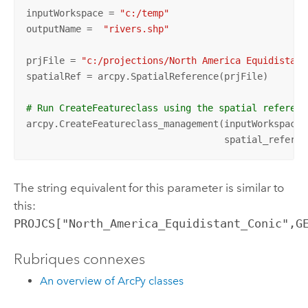
inputWorkspace = 
"c:/temp"
outputName =  
"rivers.shp"
prjFile = 
"c:/projections/North America Equidistant
spatialRef = arcpy.SpatialReference(prjFile)

# Run CreateFeatureclass using the spatial referenc
arcpy.CreateFeatureclass_management(inputWorkspace,
                                    spatial_referen
The string equivalent for this parameter is similar to
this:
PROJCS["North_America_Equidistant_Conic",G
Rubriques connexes
An overview of ArcPy classes