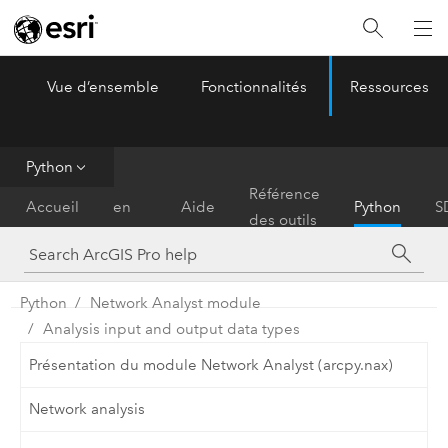
Vue d’ensemble
Fonctionnalités
Ressources
ArcGIS Pro
Menu
Python
Prise
Référence
Accueil
en
Aide
Python
S
des outils
main
Python
Network Analyst module
Analysis input and output data types
Présentation du module Network Analyst (arcpy.nax)
Network analysis