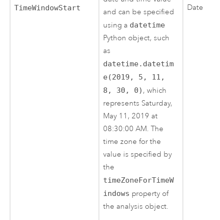
Date
TimeWindowStart
and can be specified
using a
datetime
Python object, such
as
datetime.datetim
e(2019, 5, 11,
8, 30, 0)
, which
represents Saturday,
May 11, 2019 at
08:30:00 AM. The
time zone for the
value is specified by
the
timeZoneForTimeW
indows
property of
the analysis object.