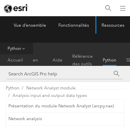
Vue d’ensemble
Fonctionnalités
Ressources
ArcGIS Pro
Menu
Python
Prise
Référence
Accueil
en
Aide
Python
S
des outils
main
Python
Network Analyst module
Analysis input and output data types
Présentation du module Network Analyst (arcpy.nax)
Network analysis