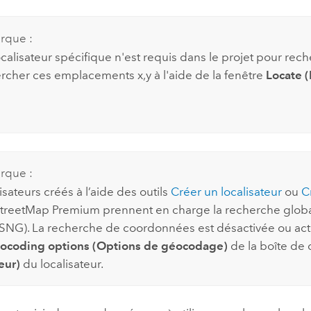
rque :
calisateur spécifique n'est requis dans le projet pour re
rcher ces emplacements x,y à l'aide de la fenêtre
Locate (
rque :
isateurs créés à l’aide des outils
Créer un localisateur
ou
C
StreetMap Premium
prennent en charge la recherche globa
NG). La recherche de coordonnées est désactivée ou act
ocoding options (Options de géocodage)
de la boîte de
eur)
du localisateur.