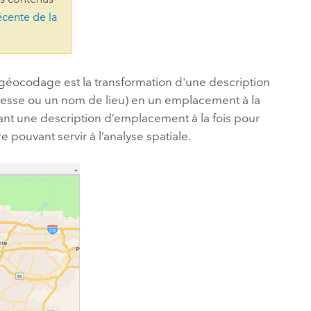
essai gratuit.
écente de la
Lire le récit
Explorer ce cours
es et
Découvrir ArcGIS Pro
 de
l
e géocodage est la transformation d'une description
esse ou un nom de lieu) en un emplacement à la
ant une description d’emplacement à la fois pour
pouvant servir à l’analyse spatiale.