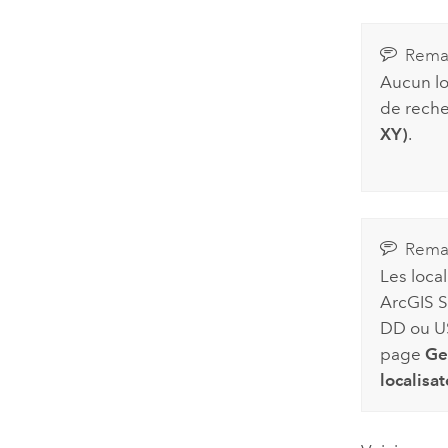
Rema
Aucun lo
de reche
XY)
.
Rema
Les local
ArcGIS 
DD ou US
page
Ge
localisat