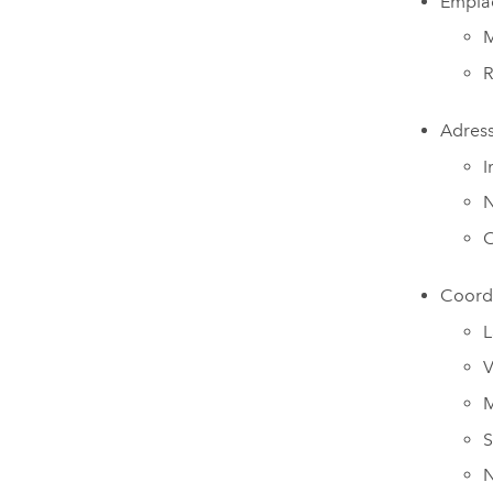
Empla
M
R
Adres
I
N
C
Coord
L
V
M
S
N