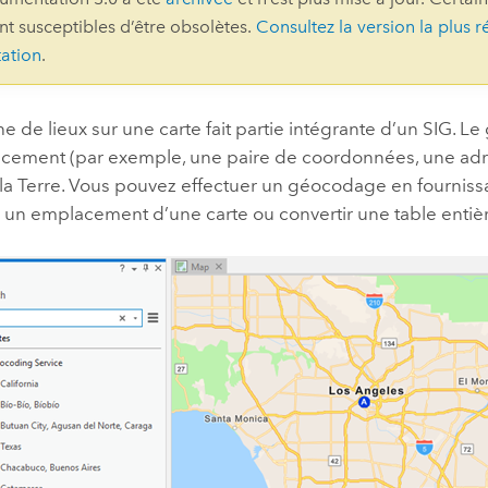
ont susceptibles d’être obsolètes.
Consultez la version la plus r
professionnels et
perspectiv
ation
.
technologiques
tendances
l’univers
géospatia
e de lieux sur une carte fait partie intégrante d’un SIG. L
cement (par exemple, une paire de coordonnées, une adr
 la Terre. Vous pouvez effectuer un géocodage en fourniss
Tous les récits
un emplacement d’une carte ou convertir une table entière 