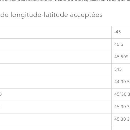
 de longitude-latitude acceptées
-45
45 S
45.50S
S45
44 30.5
O
45°30'
O
45 30 
45 30 