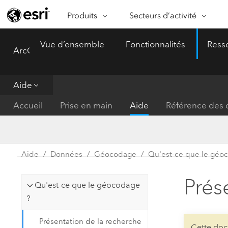
Produits
Secteurs d’activité
ARCGIS
SECTEURS D’ACTIVITÉ
FO
Vue d’ensemble
Fonctionnalités
Ress
ArcGIS Pro
Menu
Vue d’ensemble d’ArcGIS
Architecture, ingénierie et
Ca
Plateforme géospatiale
construction
Ob
d’entreprise d’Esri
do
Aide
Entreprise
ArcGIS Online
An
Accueil
Prise en main
Aide
Référence des o
Protection de l’environnemen
Plateforme de cartographie SaaS
Aj
complète
gé
Enseignement
ArcGIS Pro
Ge
Fournisseurs d’énergie
Aide
Données
Géocodage
Qu'est-ce que le géo
Logiciel SIG leader du marché
In
Gestion des installations
mondial
do
Prés
Qu'est-ce que le géocodage
Santé et services à la person
ArcGIS Enterprise
?
Système de base pour les SIG et
Administrations nationales
Présentation de la recherche
la cartographie
Cette doc