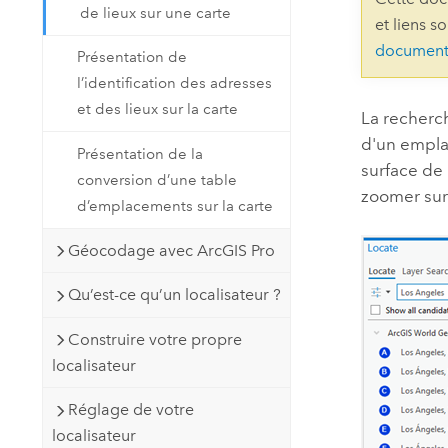
de lieux sur une carte
Ressources naturelles
et liens s
Technologie Developer
document
Présentation de
Créer des applications de
l’identification des adresses
cartographie et d’analyse spatiale
Tous les secteurs d’activité
et des lieux sur la carte
La recherch
d'un empla
Présentation de la
Tous les produits
surface de
conversion d’une table
zoomer sur 
d’emplacements sur la carte
Géocodage avec ArcGIS Pro
Qu’est-ce qu’un localisateur ?
Construire votre propre
localisateur
Réglage de votre
localisateur