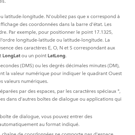
es.
ou latitude-longitude. N'oubliez pas que x correspond à
d'affichage des coordonnées dans la barre d'état. Les
re. Par exemple, pour positionner le point 17.1325,
l’ordre longitude-latitude ou latitude-longitude. La
ésence des caractères E, O, N et S correspondant aux
nt
LongLat
ou un point
LatLong
.
 secondes (DMS) ou les degrés décimales minutes (DM),
nt la valeur numérique pour indiquer le quadrant Ouest
les valeurs numériques.
arées par des espaces, par les caractères spéciaux °,
ées dans d'autres boîtes de dialogue ou applications qui
boîte de dialogue, vous pouvez entrer des
s automatiquement au format indiqué.
 la chaîne de coordonnées ne comporte pas d'espace.