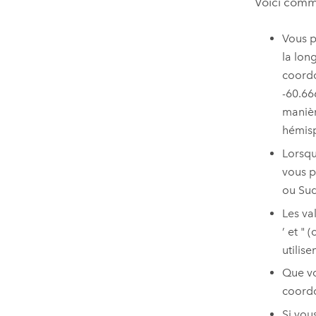
Voici comme
Vous p
la lon
coordo
-60.66
manièr
hémisp
Lorsqu
vous p
ou Sud
Les va
’ et "
utilis
Que vo
coordo
Si vou