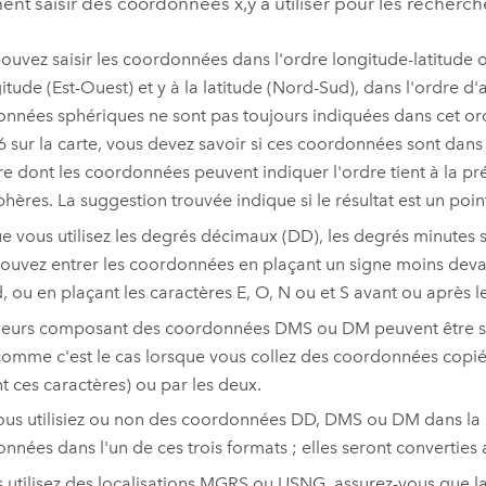
nt saisir des coordonnées x,y à utiliser pour les recherch
ouvez saisir les coordonnées dans l'ordre longitude-latitude 
gitude (Est-Ouest) et y à la latitude (Nord-Sud), dans l'ordre 
nnées sphériques ne sont pas toujours indiquées dans cet ord
6 sur la carte, vous devez savoir si ces coordonnées sont dans 
e dont les coordonnées peuvent indiquer l'ordre tient à la pr
hères. La suggestion trouvée indique si le résultat est un poi
e vous utilisez les degrés décimaux (DD), les degrés minutes
ouvez entrer les coordonnées en plaçant un signe moins deva
, ou en plaçant les caractères E, O, N ou et S avant ou après 
leurs composant des coordonnées DMS ou DM peuvent être sép
 (comme c'est le cas lorsque vous collez des coordonnées copi
ent ces caractères) ou par les deux.
us utilisiez ou non des coordonnées DD, DMS ou DM dans la 
nnées dans l'un de ces trois formats ; elles seront convertie
s utilisez des localisations MGRS ou USNG, assurez-vous que