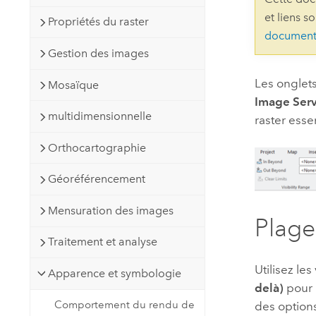
Ressources naturelles
et liens s
Propriétés du raster
Technologie Developer
document
Créer des applications de
Gestion des images
cartographie et d’analyse spatiale
Tous les secteurs d’activité
Les onglet
Mosaïque
Image Serv
Tous les produits
multidimensionnelle
raster esse
Orthocartographie
Géoréférencement
Mensuration des images
Plage 
Traitement et analyse
Utilisez les
Apparence et symbologie
delà)
pour l
Comportement du rendu de
des option