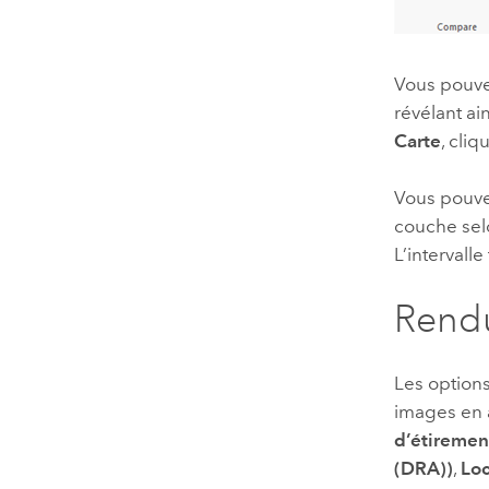
Vous pouvez 
révélant ain
Carte
, cli
Vous pouvez 
couche selo
L’intervall
Rend
Les option
images en 
d’étiremen
(DRA))
,
Loc