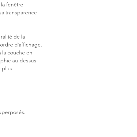
 la fenêtre
r sa transparence
alité de la
ordre d’affichage.
 la couche en
raphie au-dessus
r plus
uperposés.