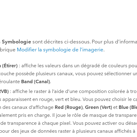
s
Symbologie
sont décrites ci-dessous. Pour plus d’informa
rubrique
Modifier la symbologie de l’imagerie
.
 (Étirer)
: affiche les valeurs dans un dégradé de couleurs pour
couche possède plusieurs canaux, vous pouvez sélectionner un
déroulante
Band (Canal)
.
RVB)
: affiche le raster à l’aide d’une composition colorée à tro
 apparaissent en rouge, vert et bleu. Vous pouvez choisir le c
 des canaux d’affichage
Red (Rouge)
,
Green (Vert)
et
Blue (Bl
alement pris en charge. Il joue le rôle de masque de transpar
 de transparence à chaque pixel. Vous pouvez activer ou désac
pour des jeux de données raster à plusieurs canaux affichés à