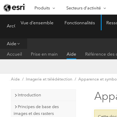
Produits
Secteurs d’activité
ARCGIS
SECTEURS D’ACTIVITÉ
FO
Vue d’ensemble
Fonctionnalités
Ress
ArcGIS Pro
Menu
Vue d’ensemble d’ArcGIS
Architecture, ingénierie et
Ca
Plateforme géospatiale
construction
Ob
d’entreprise d’Esri
do
Aide
Entreprise
ArcGIS Online
An
Accueil
Prise en main
Aide
Référence des o
Protection de l’environnemen
Plateforme de cartographie SaaS
Aj
complète
gé
Enseignement
ArcGIS Pro
Ge
Fournisseurs d’énergie
Aide
Imagerie et télédétection
Apparence et symbo
Logiciel SIG leader du marché
In
Gestion des installations
mondial
do
Appa
Introduction
Santé et services à la person
ArcGIS Enterprise
Principes de base des
Système de base pour les SIG et
Administrations nationales
images et des rasters
la cartographie
Cette doc