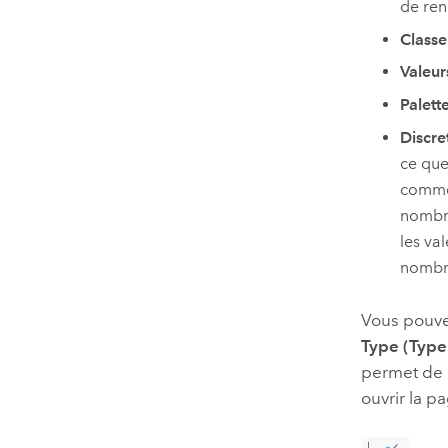
de ren
Classe
Valeur
Palett
Discre
ce que
commen
nombre
les va
nombre
Vous pouvez
Type (Type
permet de c
ouvrir la p