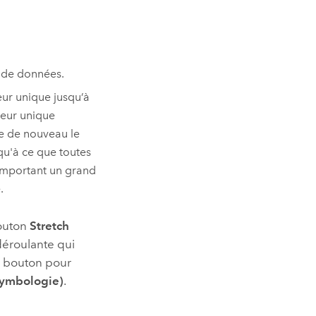
u de données.
ur unique jusqu’à
leur unique
e de nouveau le
qu'à ce que toutes
 comportant un grand
.
bouton
Stretch
 déroulante qui
e bouton pour
ymbologie)
.