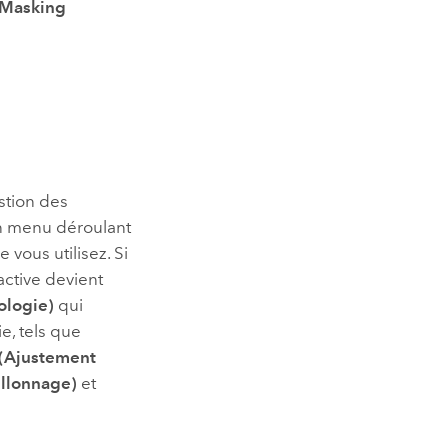
Masking
estion des
un menu déroulant
vous utilisez. Si
active devient
logie)
qui
e, tels que
(Ajustement
illonnage)
et