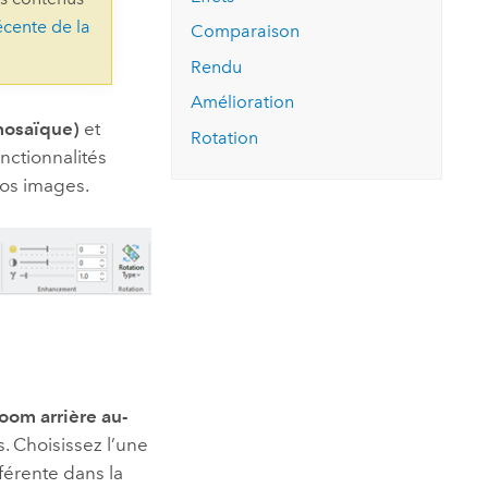
essai gratuit.
écente de la
Lire le récit
Explorer ce cours
es et
Comparaison
Découvrir ArcGIS Pro
 de
Rendu
Amélioration
l
mosaïque)
et
Rotation
nctionnalités
vos images.
oom arrière au-
s. Choisissez l’une
férente dans la