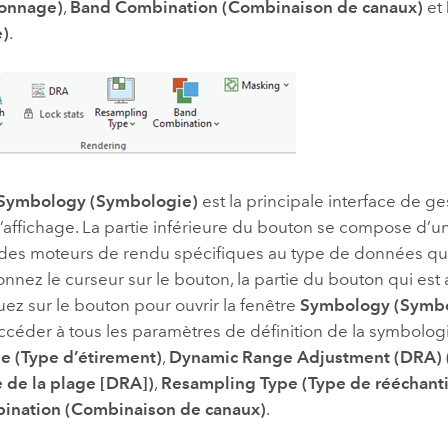
lonnage)
,
Band Combination (Combinaison de canaux)
et
)
.
Symbology (Symbologie)
est la principale interface de g
d’affichage. La partie inférieure du bouton se compose d’
des moteurs de rendu spécifiques au type de données que 
onnez le curseur sur le bouton, la partie du bouton qui est 
uez sur le bouton pour ouvrir la fenêtre
Symbology (Symbo
céder à tous les paramètres de définition de la symbologi
pe (Type d’étirement)
,
Dynamic Range Adjustment (DRA) 
de la plage [DRA])
,
Resampling Type (Type de rééchant
ination (Combinaison de canaux)
.