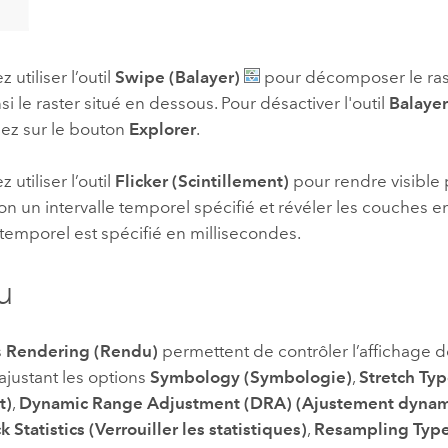
utiliser l’outil
Swipe (Balayer)
pour décomposer le ras
si le raster situé en dessous. Pour désactiver l'outil
Balaye
quez sur le bouton
Explorer
.
utiliser l’outil
Flicker (Scintillement)
pour rendre visible p
n un intervalle temporel spécifié et révéler les couches e
e temporel est spécifié en millisecondes.
u
s
Rendering (Rendu)
permettent de contrôler l’affichage d
ajustant les options
Symbology (Symbologie)
,
Stretch Ty
t)
,
Dynamic Range Adjustment (DRA) (Ajustement dynam
k Statistics (Verrouiller les statistiques)
,
Resampling Type