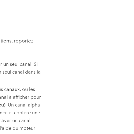
tions, reportez-
 un seul canal. Si
 seul canal dans la
is canaux, où les
anal à afficher pour
eu)
. Un canal alpha
ence et confère une
tiver un canal
 l’aide du moteur