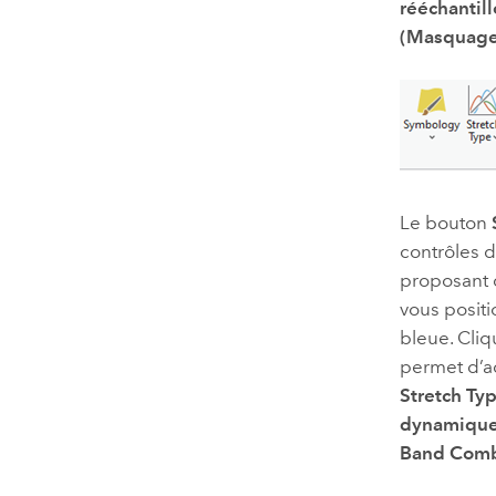
rééchantil
(Masquage
Le bouton
contrôles 
proposant 
vous positi
bleue. Cliq
permet d’ac
Stretch Ty
dynamique 
Band Comb