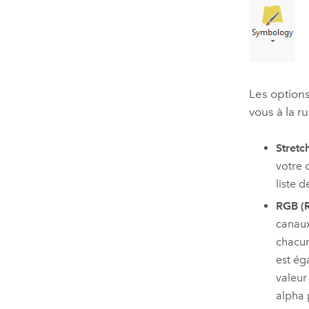
Les option
vous à la 
Stretch
votre 
liste 
RGB (
canaux
chacun
est ég
valeur
alpha 