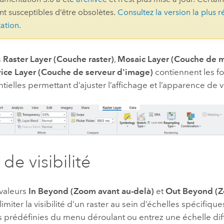
ont susceptibles d’être obsolètes.
Consultez la version la plus r
professionnels et
perspectiv
ation
.
technologiques
tendances
l’univers
géospatia
s
Raster Layer (Couche raster)
,
Mosaic Layer (Couche de 
ice Layer (Couche de serveur d'image)
contiennent les fo
ntielles permettant d’ajuster l’affichage et l’apparence de 
Tous les récits
de visibilité
 valeurs
In Beyond (Zoom avant au-delà)
et
Out Beyond (Z
imiter la visibilité d’un raster au sein d’échelles spécifique
s prédéfinies du menu déroulant ou entrez une échelle dif